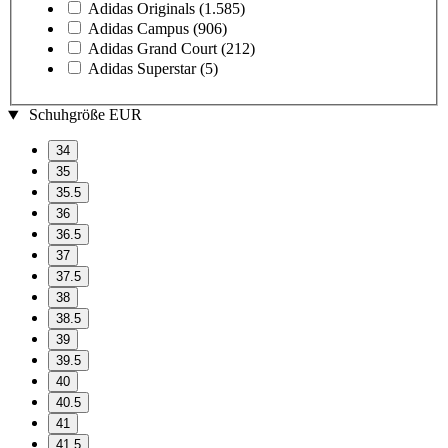
Adidas Originals
(1.585)
Adidas Campus
(906)
Adidas Grand Court
(212)
Adidas Superstar
(5)
Schuhgröße EUR
34
35
35.5
36
36.5
37
37.5
38
38.5
39
39.5
40
40.5
41
41.5