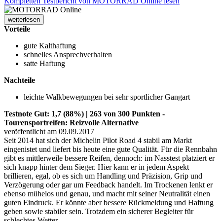
Kompletten Testbericht von MOTORRAD Online lesen
weiterlesen
Vorteile
gute Kalthaftung
schnelles Ansprechverhalten
satte Haftung
Nachteile
leichte Walkbewegungen bei sehr sportlicher Gangart
Testnote Gut: 1,7 (88%) | 263 von 300 Punkten -
Tourensportreifen: Reizvolle Alternative
veröffentlicht am 09.09.2017
Seit 2014 hat sich der Michelin Pilot Road 4 stabil am Markt
eingenistet und liefert bis heute eine gute Qualität. Für die Rennbahn
gibt es mittlerweile bessere Reifen, dennoch: im Nasstest platziert er
sich knapp hinter dem Sieger. Hier kann er in jedem Aspekt
brillieren, egal, ob es sich um Handling und Präzision, Grip und
Verzögerung oder gar um Feedback handelt. Im Trockenen lenkt er
ebenso mühelos und genau, und macht mit seiner Neutralität einen
guten Eindruck. Er könnte aber bessere Rückmeldung und Haftung
geben sowie stabiler sein. Trotzdem ein sicherer Begleiter für
schlechtes Wetter.