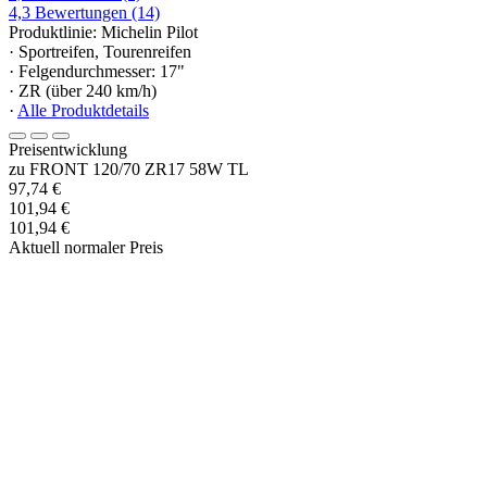
4,3
Bewertungen
(14)
Produktlinie: Michelin Pilot
· Sportreifen, Tourenreifen
· Felgendurchmesser: 17"
· ZR (über 240 km/h)
·
Alle Produktdetails
Preisentwicklung
zu FRONT 120/70 ZR17 58W TL
97,74 €
101,94 €
101,94 €
Aktuell normaler Preis