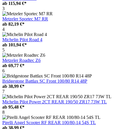
ab
115,94 €*
3
Metzeler Sportec M7 RR
ab
82,19 €*
4
Michelin Pilot Road 4
ab
101,94 €*
5
Metzeler Roadtec Z6
ab
69,77 €*
6
Bridgestone Battlax SC Front 100/80 R14 48P
ab
38,99 €*
7
Michelin Pilot Power 2CT REAR 190/50 ZR17 73W TL
ab
95,48 €*
8
Pirelli Angel Scooter RF REAR 100/80-14 54S TL
ab
38,99 €*