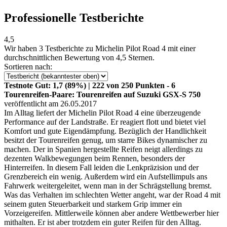
Professionelle Testberichte
4,5
Wir haben
3 Testberichte
zu Michelin Pilot Road 4 mit einer
durchschnittlichen Bewertung von 4,5 Sternen.
Sortieren nach:
Testnote Gut: 1,7 (89%) | 222 von 250 Punkten - 6
Tourenreifen-Paare: Tourenreifen auf Suzuki GSX-S 750
veröffentlicht am 26.05.2017
Im Alltag liefert der Michelin Pilot Road 4 eine überzeugende
Performance auf der Landstraße. Er reagiert flott und bietet viel
Komfort und gute Eigendämpfung. Bezüglich der Handlichkeit
besitzt der Tourenreifen genug, um starre Bikes dynamischer zu
machen. Der in Spanien hergestellte Reifen neigt allerdings zu
dezenten Walkbewegungen beim Rennen, besonders der
Hinterreifen. In diesem Fall leiden die Lenkpräzision und der
Grenzbereich ein wenig. Außerdem wird ein Aufstellimpuls ans
Fahrwerk weitergeleitet, wenn man in der Schrägstellung bremst.
Was das Verhalten im schlechten Wetter angeht, war der Road 4 mit
seinem guten Steuerbarkeit und starkem Grip immer ein
Vorzeigereifen. Mittlerweile können aber andere Wettbewerber hier
mithalten. Er ist aber trotzdem ein guter Reifen für den Alltag.