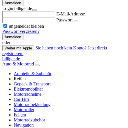
Anmelden
Login billiger.de
E-Mail-Adresse
Passwort
angemeldet bleiben
Passwort vergessen?
Anmelden
oder
Sie haben noch kein Konto? Jetzt direkt
Weiter mit Apple
registrieren.
billiger.de
Auto & Motorrad
Autoteile & Zubehör
Reifen
Gepäck & Transport
Elektromobilität
Motorradhelme
Car-Hifi
Motorradbekleidung
Motorroller
Felgen
Motorradzubehör
Navigation