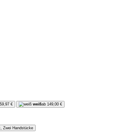
59,97 €
weiß
ab 149,00 €
k, Zwei Handstücke