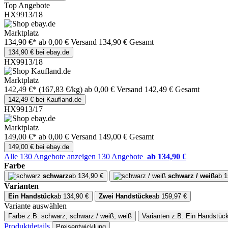
Top Angebote
HX9913/18
Marktplatz
134,90 €*
ab 0,00 € Versand
134,90 € Gesamt
134,90 € bei ebay.de
HX9913/18
Marktplatz
142,49 €*
(167,83 €/kg)
ab 0,00 € Versand
142,49 € Gesamt
142,49 € bei Kaufland.de
HX9913/17
Marktplatz
149,00 €*
ab 0,00 € Versand
149,00 € Gesamt
149,00 € bei ebay.de
Alle 130 Angebote anzeigen
130 Angebote
ab 134,90 €
Farbe
schwarz
ab 134,90 €
schwarz / weiß
ab 1
Varianten
Ein Handstück
ab 134,90 €
Zwei Handstücke
ab 159,97 €
Variante auswählen
Farbe
z.B. schwarz, schwarz / weiß, weiß
Varianten
z.B. Ein Handstüc
Produktdetails
Preisentwicklung