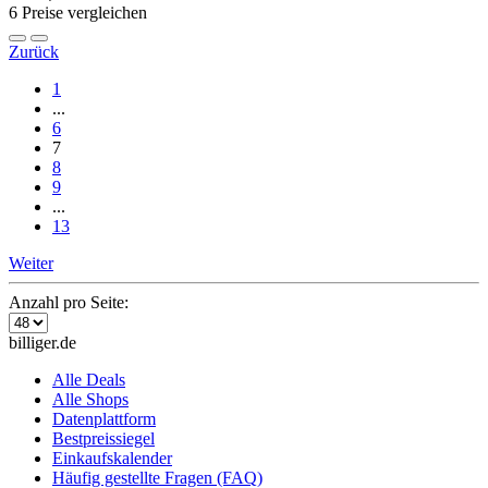
6 Preise vergleichen
Zurück
1
...
6
7
8
9
...
13
Weiter
Anzahl pro Seite:
billiger.de
Alle Deals
Alle Shops
Datenplattform
Bestpreissiegel
Einkaufskalender
Häufig gestellte Fragen (FAQ)