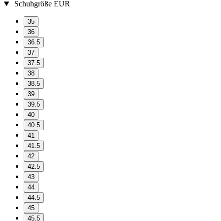
Schuhgröße EUR
35
36
36.5
37
37.5
38
38.5
39
39.5
40
40.5
41
41.5
42
42.5
43
44
44.5
45
45.5