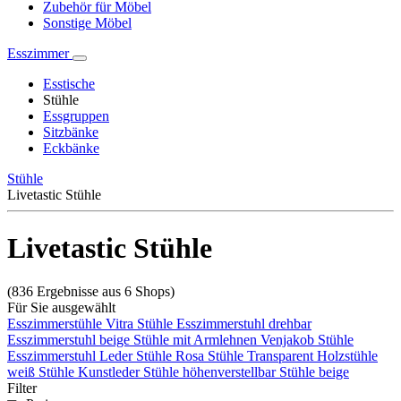
Zubehör für Möbel
Sonstige Möbel
Esszimmer
Esstische
Stühle
Essgruppen
Sitzbänke
Eckbänke
Stühle
Livetastic Stühle
Livetastic Stühle
(836 Ergebnisse aus 6 Shops)
Für Sie ausgewählt
Esszimmerstühle
Vitra Stühle
Esszimmerstuhl drehbar
Esszimmerstuhl beige
Stühle mit Armlehnen
Venjakob Stühle
Esszimmerstuhl Leder
Stühle Rosa
Stühle Transparent
Holzstühle
weiß
Stühle Kunstleder
Stühle höhenverstellbar
Stühle beige
Filter