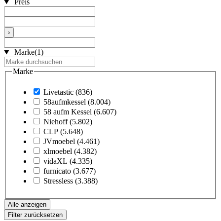
Preis
›
Marke
(1)
Marke
Livetastic
(836)
58aufmkessel
(8.004)
58 aufm Kessel
(6.607)
Niehoff
(5.802)
CLP
(5.648)
JVmoebel
(4.461)
xlmoebel
(4.382)
vidaXL
(4.335)
furnicato
(3.677)
Stressless
(3.388)
Alle anzeigen
Filter zurücksetzen