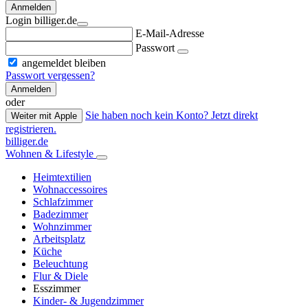
Anmelden
Login billiger.de
E-Mail-Adresse
Passwort
angemeldet bleiben
Passwort vergessen?
Anmelden
oder
Sie haben noch kein Konto? Jetzt direkt
Weiter mit Apple
registrieren.
billiger.de
Wohnen & Lifestyle
Heimtextilien
Wohnaccessoires
Schlafzimmer
Badezimmer
Wohnzimmer
Arbeitsplatz
Küche
Beleuchtung
Flur & Diele
Esszimmer
Kinder- & Jugendzimmer