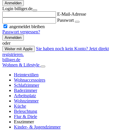
Anmelden
Login billiger.de
E-Mail-Adresse
Passwort
angemeldet bleiben
Passwort vergessen?
Anmelden
oder
Sie haben noch kein Konto? Jetzt direkt
Weiter mit Apple
registrieren.
billiger.de
Wohnen & Lifestyle
Heimtextilien
Wohnaccessoires
Schlafzimmer
Badezimmer
Arbeitsplatz
Wohnzimmer
Küche
Beleuchtung
Flur & Diele
Esszimmer
Kinder- & Jugendzimmer