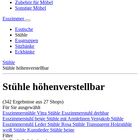
Zubehör für Möbel
Sonstige Möbel
Esszimmer
Esstische
Stühle
Essgruppen
Sitzbänke
Eckbänke
Stühle
Stühle höhenverstellbar
Stühle höhenverstellbar
(342 Ergebnisse aus 27 Shops)
Für Sie ausgewählt
Esszimmerstühle
Vitra Stühle
Esszimmerstuhl drehbar
Esszimmerstuhl beige
Stühle mit Armlehnen
Venjakob Stühle
Esszimmerstuhl Leder
Stühle Rosa
Stühle Transparent
Holzstühle
weiß
Stühle Kunstleder
Stühle beige
Filter