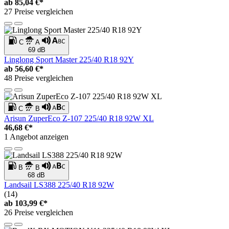
ab
85,04 €*
27 Preise vergleichen
C
A
69 dB
Linglong Sport Master 225/40 R18 92Y
ab
56,60 €*
48 Preise vergleichen
C
B
Arisun ZuperEco Z-107 225/40 R18 92W XL
46,68 €*
1 Angebot anzeigen
B
B
68 dB
Landsail LS388 225/40 R18 92W
(14)
ab
103,99 €*
26 Preise vergleichen