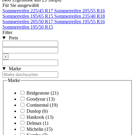
Für Sie ausgewählt
Sommerreifen 225/45 R17
Sommerreifen 205/55 R16
Sommerreifen 195/65 R15
Sommerreifen 235/40 R18
Sommerreifen 205/50 R17
Sommerreifen 195/55 R16
Sommerreifen 195/50 R15
Filter
Preis
›
Marke
Marke
Bridgestone
(21)
Goodyear
(13)
Continental
(19)
Dunlop
(6)
Hankook
(13)
Delmax
(1)
Michelin
(15)