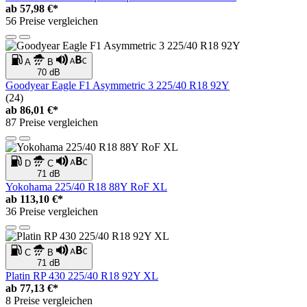
ab
57,98 €*
56 Preise vergleichen
A
B
70 dB
Goodyear Eagle F1 Asymmetric 3 225/40 R18 92Y
(24)
ab
86,01 €*
87 Preise vergleichen
D
C
71 dB
Yokohama 225/40 R18 88Y RoF XL
ab
113,10 €*
36 Preise vergleichen
C
B
71 dB
Platin RP 430 225/40 R18 92Y XL
ab
77,13 €*
8 Preise vergleichen