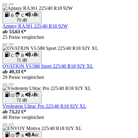
B
C
70 dB
Aptany RA301 225/40 R18 92W
ab
53,63 €*
25 Preise vergleichen
C
B
71 dB
OVATION VI-588 Sport 225/40 R18 92Y XL
ab
49,33 €*
29 Preise vergleichen
D
A
72 dB
Vredestein Ultrac Pro 225/40 R18 92Y XL
ab
73,22 €*
48 Preise vergleichen
D
A