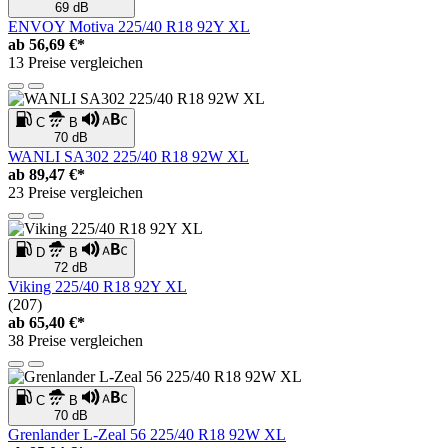
69 dB
ENVOY Motiva 225/40 R18 92Y XL
ab
56,69 €*
13 Preise vergleichen
C
B
70 dB
WANLI SA302 225/40 R18 92W XL
ab
89,47 €*
23 Preise vergleichen
D
B
72 dB
Viking 225/40 R18 92Y XL
(207)
ab
65,40 €*
38 Preise vergleichen
C
B
70 dB
Grenlander L-Zeal 56 225/40 R18 92W XL