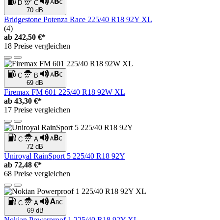
D
C
70 dB
Bridgestone Potenza Race 225/40 R18 92Y XL
(4)
ab
242,50 €*
18 Preise vergleichen
C
B
69 dB
Firemax FM 601 225/40 R18 92W XL
ab
43,30 €*
17 Preise vergleichen
C
A
72 dB
Uniroyal RainSport 5 225/40 R18 92Y
ab
72,48 €*
68 Preise vergleichen
C
A
69 dB
Nokian Powerproof 1 225/40 R18 92Y XL