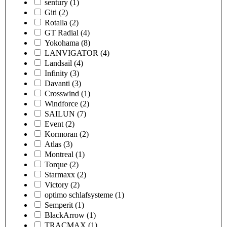
sentury
(1)
Giti
(2)
Rotalla
(2)
GT Radial
(4)
Yokohama
(8)
LANVIGATOR
(4)
Landsail
(4)
Infinity
(3)
Davanti
(3)
Crosswind
(1)
Windforce
(2)
SAILUN
(7)
Event
(2)
Kormoran
(2)
Atlas
(3)
Montreal
(1)
Torque
(2)
Starmaxx
(2)
Victory
(2)
optimo schlafsysteme
(1)
Semperit
(1)
BlackArrow
(1)
TRACMAX
(1)