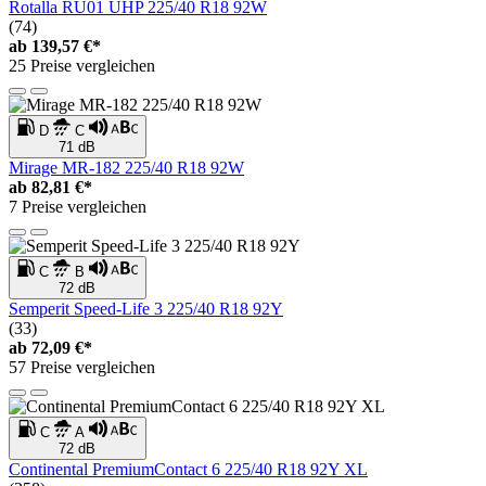
Rotalla RU01 UHP 225/40 R18 92W
(74)
ab
139,57 €*
25 Preise vergleichen
D
C
71 dB
Mirage MR-182 225/40 R18 92W
ab
82,81 €*
7 Preise vergleichen
C
B
72 dB
Semperit Speed-Life 3 225/40 R18 92Y
(33)
ab
72,09 €*
57 Preise vergleichen
C
A
72 dB
Continental PremiumContact 6 225/40 R18 92Y XL