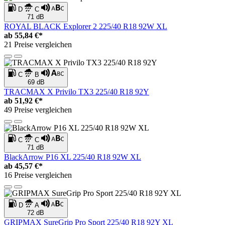
D
C
71 dB
ROYAL BLACK Explorer 2 225/40 R18 92W XL
ab
55,84 €*
21 Preise vergleichen
C
B
69 dB
TRACMAX X Privilo TX3 225/40 R18 92Y
ab
51,92 €*
49 Preise vergleichen
C
C
71 dB
BlackArrow P16 XL 225/40 R18 92W XL
ab
45,57 €*
16 Preise vergleichen
D
A
72 dB
GRIPMAX SureGrip Pro Sport 225/40 R18 92Y XL