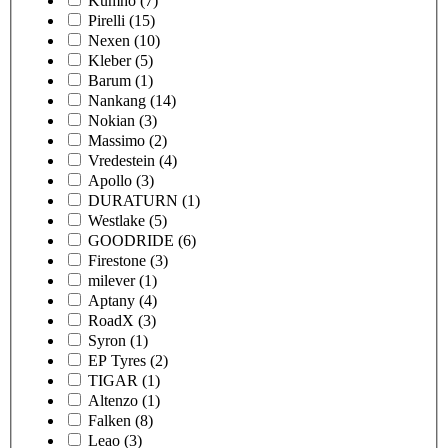
Kumho
(7)
Pirelli
(15)
Nexen
(10)
Kleber
(5)
Barum
(1)
Nankang
(14)
Nokian
(3)
Massimo
(2)
Vredestein
(4)
Apollo
(3)
DURATURN
(1)
Westlake
(5)
GOODRIDE
(6)
Firestone
(3)
milever
(1)
Aptany
(4)
RoadX
(3)
Syron
(1)
EP Tyres
(2)
TIGAR
(1)
Altenzo
(1)
Falken
(8)
Leao
(3)