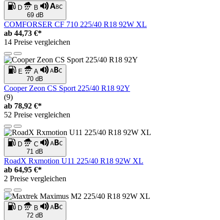
D
B
69 dB
COMFORSER CF 710 225/40 R18 92W XL
ab
44,73 €*
14 Preise vergleichen
E
A
70 dB
Cooper Zeon CS Sport 225/40 R18 92Y
(9)
ab
78,92 €*
52 Preise vergleichen
D
C
71 dB
RoadX Rxmotion U11 225/40 R18 92W XL
ab
64,95 €*
2 Preise vergleichen
D
B
72 dB