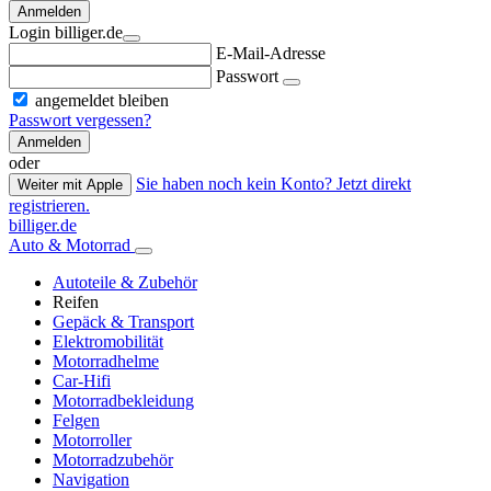
Anmelden
Login billiger.de
E-Mail-Adresse
Passwort
angemeldet bleiben
Passwort vergessen?
Anmelden
oder
Sie haben noch kein Konto? Jetzt direkt
Weiter mit Apple
registrieren.
billiger.de
Auto & Motorrad
Autoteile & Zubehör
Reifen
Gepäck & Transport
Elektromobilität
Motorradhelme
Car-Hifi
Motorradbekleidung
Felgen
Motorroller
Motorradzubehör
Navigation