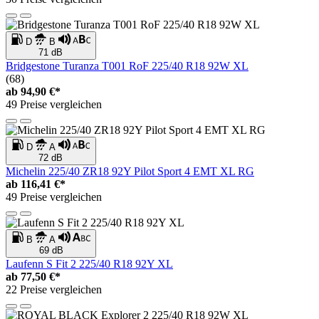
D
B
71 dB
Bridgestone Turanza T001 RoF 225/40 R18 92W XL
(68)
ab
94,90 €*
49 Preise vergleichen
D
A
72 dB
Michelin 225/40 ZR18 92Y Pilot Sport 4 EMT XL RG
ab
116,41 €*
49 Preise vergleichen
B
A
69 dB
Laufenn S Fit 2 225/40 R18 92Y XL
ab
77,50 €*
22 Preise vergleichen