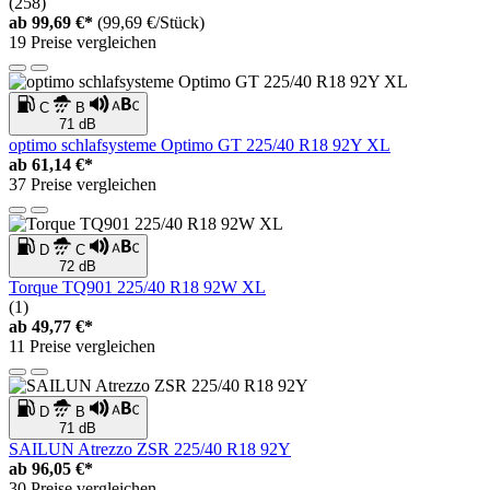
(258)
ab
99,69 €*
(99,69 €/Stück)
19 Preise vergleichen
C
B
71 dB
optimo schlafsysteme Optimo GT 225/40 R18 92Y XL
ab
61,14 €*
37 Preise vergleichen
D
C
72 dB
Torque TQ901 225/40 R18 92W XL
(1)
ab
49,77 €*
11 Preise vergleichen
D
B
71 dB
SAILUN Atrezzo ZSR 225/40 R18 92Y
ab
96,05 €*
30 Preise vergleichen