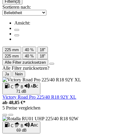
Filtern
(3)
Sortieren nach:
Ansicht:
225 mm
40 %
18"
225 mm
40 %
18"
Alle Filter zurücksetzen
Alle Filter zurücksetzen?
Ja
Nein
C
B
71 dB
Victory Road Pro 225/40 R18 92Y XL
ab
48,85 €*
5 Preise vergleichen
C
B
69 dB