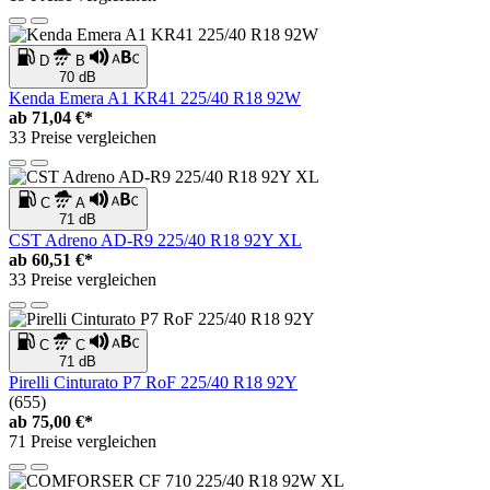
D
B
70 dB
Kenda Emera A1 KR41 225/40 R18 92W
ab
71,04 €*
33 Preise vergleichen
C
A
71 dB
CST Adreno AD-R9 225/40 R18 92Y XL
ab
60,51 €*
33 Preise vergleichen
C
C
71 dB
Pirelli Cinturato P7 RoF 225/40 R18 92Y
(655)
ab
75,00 €*
71 Preise vergleichen