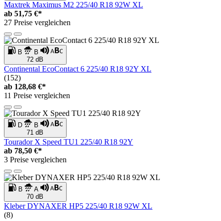
Maxtrek Maximus M2 225/40 R18 92W XL
ab
51,75 €*
27 Preise vergleichen
B
B
72 dB
Continental EcoContact 6 225/40 R18 92Y XL
(152)
ab
128,68 €*
11 Preise vergleichen
D
B
71 dB
Tourador X Speed TU1 225/40 R18 92Y
ab
78,50 €*
3 Preise vergleichen
B
A
70 dB
Kleber DYNAXER HP5 225/40 R18 92W XL
(8)