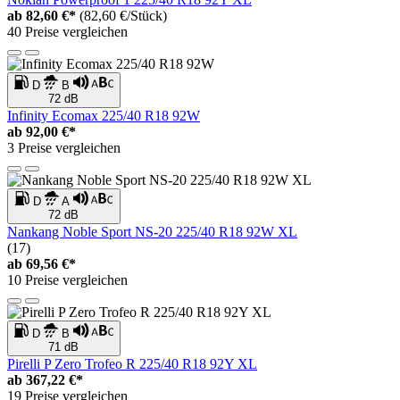
ab
82,60 €*
(82,60 €/Stück)
40 Preise vergleichen
D
B
72 dB
Infinity Ecomax 225/40 R18 92W
ab
92,00 €*
3 Preise vergleichen
D
A
72 dB
Nankang Noble Sport NS-20 225/40 R18 92W XL
(17)
ab
69,56 €*
10 Preise vergleichen
D
B
71 dB
Pirelli P Zero Trofeo R 225/40 R18 92Y XL
ab
367,22 €*
19 Preise vergleichen