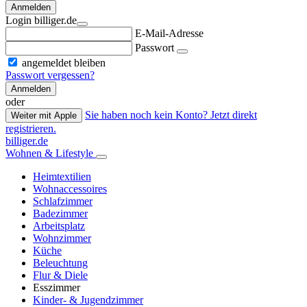
Anmelden
Login billiger.de
E-Mail-Adresse
Passwort
angemeldet bleiben
Passwort vergessen?
Anmelden
oder
Sie haben noch kein Konto? Jetzt direkt
Weiter mit Apple
registrieren.
billiger.de
Wohnen & Lifestyle
Heimtextilien
Wohnaccessoires
Schlafzimmer
Badezimmer
Arbeitsplatz
Wohnzimmer
Küche
Beleuchtung
Flur & Diele
Esszimmer
Kinder- & Jugendzimmer