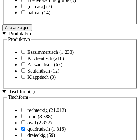
Die Möbelfundgrube
(5)
[en.casa]
(7)
halmar
(14)
Alle anzeigen
Produkttyp
Produkttyp
Esszimmertisch
(1.233)
Küchentisch
(218)
Ausziehtisch
(67)
Säulentisch
(12)
Klapptisch
(3)
Tischform
(1)
Tischform
rechteckig
(21.012)
rund
(8.388)
oval
(2.832)
quadratisch
(1.816)
dreieckig
(59)