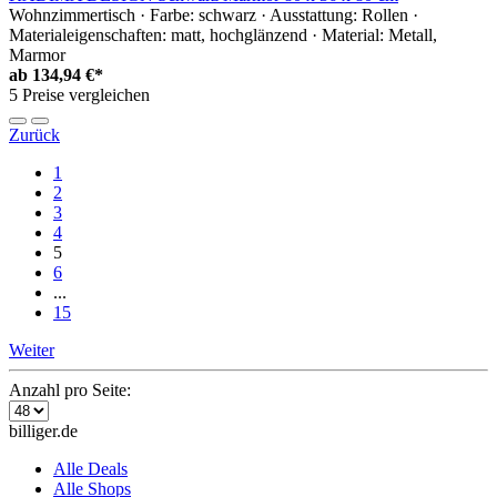
Wohnzimmertisch · Farbe: schwarz · Ausstattung: Rollen ·
Materialeigenschaften: matt, hochglänzend · Material: Metall,
Marmor
ab
134,94 €*
5 Preise vergleichen
Zurück
1
2
3
4
5
6
...
15
Weiter
Anzahl pro Seite:
billiger.de
Alle Deals
Alle Shops