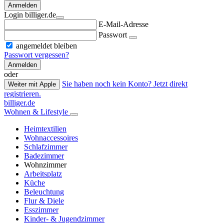
Anmelden
Login billiger.de
E-Mail-Adresse
Passwort
angemeldet bleiben
Passwort vergessen?
Anmelden
oder
Sie haben noch kein Konto? Jetzt direkt
Weiter mit Apple
registrieren.
billiger.de
Wohnen & Lifestyle
Heimtextilien
Wohnaccessoires
Schlafzimmer
Badezimmer
Wohnzimmer
Arbeitsplatz
Küche
Beleuchtung
Flur & Diele
Esszimmer
Kinder- & Jugendzimmer