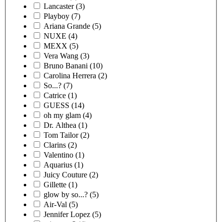
Lancaster
(3)
Playboy
(7)
Ariana Grande
(5)
NUXE
(4)
MEXX
(5)
Vera Wang
(3)
Bruno Banani
(10)
Carolina Herrera
(2)
So...?
(7)
Catrice
(1)
GUESS
(14)
oh my glam
(4)
Dr. Althea
(1)
Tom Tailor
(2)
Clarins
(2)
Valentino
(1)
Aquarius
(1)
Juicy Couture
(2)
Gillette
(1)
glow by so...?
(5)
Air-Val
(5)
Jennifer Lopez
(5)