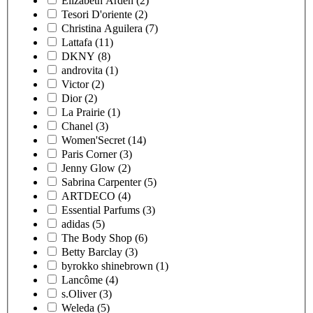
Elizabeth Arden
(2)
Tesori D'oriente
(2)
Christina Aguilera
(7)
Lattafa
(11)
DKNY
(8)
androvita
(1)
Victor
(2)
Dior
(2)
La Prairie
(1)
Chanel
(3)
Women'Secret
(14)
Paris Corner
(3)
Jenny Glow
(2)
Sabrina Carpenter
(5)
ARTDECO
(4)
Essential Parfums
(3)
adidas
(5)
The Body Shop
(6)
Betty Barclay
(3)
byrokko shinebrown
(1)
Lancôme
(4)
s.Oliver
(3)
Weleda
(5)