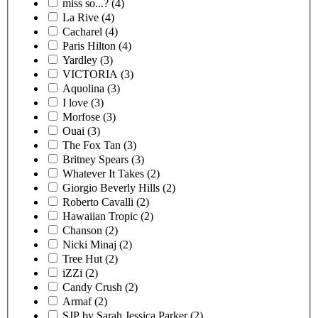
miss so...?
(4)
La Rive
(4)
Cacharel
(4)
Paris Hilton
(4)
Yardley
(3)
VICTORIA
(3)
Aquolina
(3)
I love
(3)
Morfose
(3)
Ouai
(3)
The Fox Tan
(3)
Britney Spears
(3)
Whatever It Takes
(2)
Giorgio Beverly Hills
(2)
Roberto Cavalli
(2)
Hawaiian Tropic
(2)
Chanson
(2)
Nicki Minaj
(2)
Tree Hut
(2)
iZZi
(2)
Candy Crush
(2)
Armaf
(2)
SJP by Sarah Jessica Parker
(2)