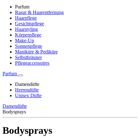
Parfum
Rasur & Haarentfernung
Haarpflege
Gesichtspflege
Haarstyling
Körperpflege
Make-Up
Sonnenpflege
Maniküre & Pediküre
Selbstbräuner
Pflegeaccessoires
Parfum
Damendüfte
Herrendüfte
Unisex Düfte
Damendüfte
Bodysprays
Bodysprays