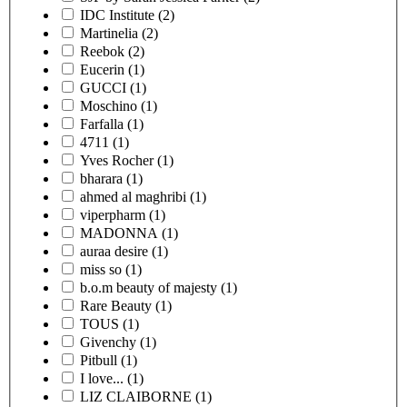
IDC Institute
(2)
Martinelia
(2)
Reebok
(2)
Eucerin
(1)
GUCCI
(1)
Moschino
(1)
Farfalla
(1)
4711
(1)
Yves Rocher
(1)
bharara
(1)
ahmed al maghribi
(1)
viperpharm
(1)
MADONNA
(1)
auraa desire
(1)
miss so
(1)
b.o.m beauty of majesty
(1)
Rare Beauty
(1)
TOUS
(1)
Givenchy
(1)
Pitbull
(1)
I love...
(1)
LIZ CLAIBORNE
(1)