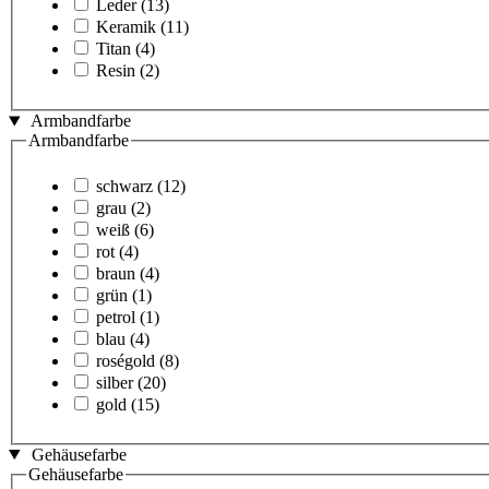
Leder
(13)
Keramik
(11)
Titan
(4)
Resin
(2)
Armbandfarbe
Armbandfarbe
schwarz
(12)
grau
(2)
weiß
(6)
rot
(4)
braun
(4)
grün
(1)
petrol
(1)
blau
(4)
roségold
(8)
silber
(20)
gold
(15)
Gehäusefarbe
Gehäusefarbe