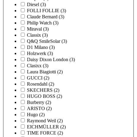
Diesel
(3)
FOLLI FOLLIE
(3)
Claude Bernard
(3)
Philip Watch
(3)
Miraval
(3)
Classix
(3)
Q&Q SmileSolar
(3)
D1 Milano
(3)
Holzwerk
(3)
Daisy Dixon London
(3)
Clasixx
(3)
Laura Biagiotti
(2)
GUCCI
(2)
Rosendahl
(2)
SKECHERS
(2)
HUGO BOSS
(2)
Burberry
(2)
ARISTO
(2)
Hugo
(2)
Raymond Weil
(2)
EICHMÜLLER
(2)
TIME FORCE
(2)