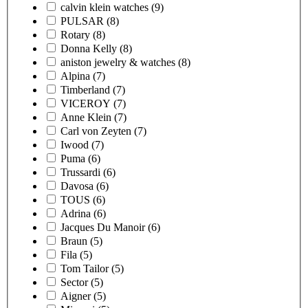
calvin klein watches
(9)
PULSAR
(8)
Rotary
(8)
Donna Kelly
(8)
aniston jewelry & watches
(8)
Alpina
(7)
Timberland
(7)
VICEROY
(7)
Anne Klein
(7)
Carl von Zeyten
(7)
Iwood
(7)
Puma
(6)
Trussardi
(6)
Davosa
(6)
TOUS
(6)
Adrina
(6)
Jacques Du Manoir
(6)
Braun
(5)
Fila
(5)
Tom Tailor
(5)
Sector
(5)
Aigner
(5)