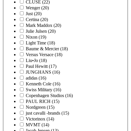
CLUSE
(22)
Wenger
(20)
Just
(20)
Certina
(20)
Mark Maddox
(20)
Julie Julsen
(20)
Nixon
(19)
Light Time
(18)
Baume & Mercier
(18)
Versus Versace
(18)
Liu•Jo
(18)
Paul Hewitt
(17)
JUNGHANS
(16)
adidas
(16)
Kenneth Cole
(16)
Swiss Military
(16)
Copenhagen Studios
(16)
PAUL RICH
(15)
Nordgreen
(15)
just cavalli -brands
(15)
Victorinox
(14)
MVMT
(14)
Jacob Jensen
(13)