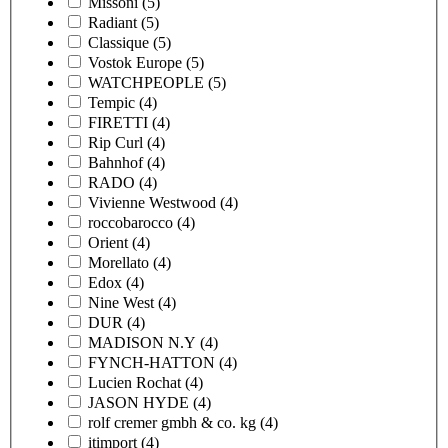
Missoni
(5)
Radiant
(5)
Classique
(5)
Vostok Europe
(5)
WATCHPEOPLE
(5)
Tempic
(4)
FIRETTI
(4)
Rip Curl
(4)
Bahnhof
(4)
RADO
(4)
Vivienne Westwood
(4)
roccobarocco
(4)
Orient
(4)
Morellato
(4)
Edox
(4)
Nine West
(4)
DUR
(4)
MADISON N.Y
(4)
FYNCH-HATTON
(4)
Lucien Rochat
(4)
JASON HYDE
(4)
rolf cremer gmbh & co. kg
(4)
itimport
(4)