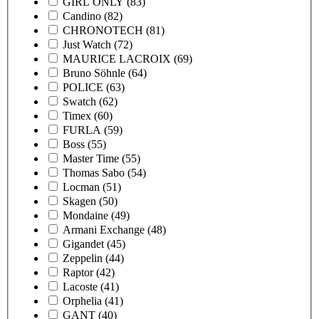
GIRL ONLY
(83)
Candino
(82)
CHRONOTECH
(81)
Just Watch
(72)
MAURICE LACROIX
(69)
Bruno Söhnle
(64)
POLICE
(63)
Swatch
(62)
Timex
(60)
FURLA
(59)
Boss
(55)
Master Time
(55)
Thomas Sabo
(54)
Locman
(51)
Skagen
(50)
Mondaine
(49)
Armani Exchange
(48)
Gigandet
(45)
Zeppelin
(44)
Raptor
(42)
Lacoste
(41)
Orphelia
(41)
GANT
(40)