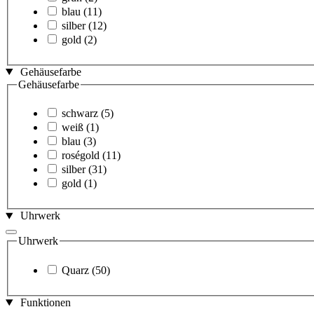
blau
(11)
silber
(12)
gold
(2)
Gehäusefarbe
Gehäusefarbe
schwarz
(5)
weiß
(1)
blau
(3)
roségold
(11)
silber
(31)
gold
(1)
Uhrwerk
Uhrwerk
Quarz
(50)
Funktionen