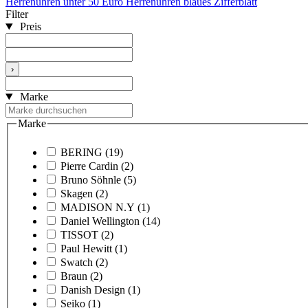
Herrenuhren unter 50 Euro
Herrenuhren blaues Zifferblatt
Filter
Preis
›
Marke
Marke
BERING
(19)
Pierre Cardin
(2)
Bruno Söhnle
(5)
Skagen
(2)
MADISON N.Y
(1)
Daniel Wellington
(14)
TISSOT
(2)
Paul Hewitt
(1)
Swatch
(2)
Braun
(2)
Danish Design
(1)
Seiko
(1)