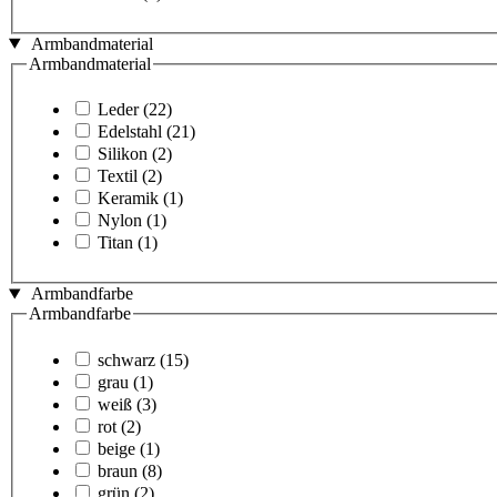
Armbandmaterial
Armbandmaterial
Leder
(22)
Edelstahl
(21)
Silikon
(2)
Textil
(2)
Keramik
(1)
Nylon
(1)
Titan
(1)
Armbandfarbe
Armbandfarbe
schwarz
(15)
grau
(1)
weiß
(3)
rot
(2)
beige
(1)
braun
(8)
grün
(2)