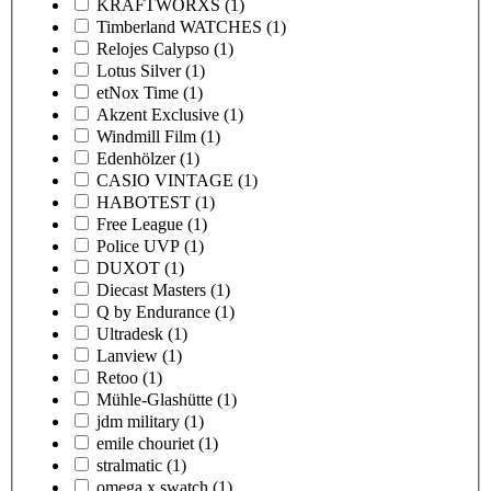
KRAFTWORXS
(1)
Timberland WATCHES
(1)
Relojes Calypso
(1)
Lotus Silver
(1)
etNox Time
(1)
Akzent Exclusive
(1)
Windmill Film
(1)
Edenhölzer
(1)
CASIO VINTAGE
(1)
HABOTEST
(1)
Free League
(1)
Police UVP
(1)
DUXOT
(1)
Diecast Masters
(1)
Q by Endurance
(1)
Ultradesk
(1)
Lanview
(1)
Retoo
(1)
Mühle-Glashütte
(1)
jdm military
(1)
emile chouriet
(1)
stralmatic
(1)
omega x swatch
(1)