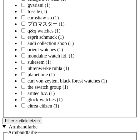
gvariani
(1)
fossile
(1)
earnshaw sp
(1)
プロマスター
(1)
q&q watches
(1)
esprit schmuck
(1)
audi collection shop
(1)
orient watches
(1)
mondaine watch ltd.
(1)
sukesem
(1)
uhrenwerke ruhla
(1)
planet one
(1)
carl von zeyten, black forest watches
(1)
the swatch group
(1)
artitec b.v.
(1)
glock watches
(1)
citrea citizen
(1)
Filter zurücksetzen
Armbandfarbe
Armbandfarbe