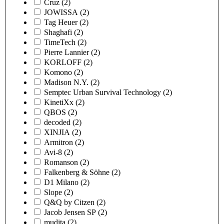
Cruz
(2)
JOWISSA
(2)
Tag Heuer
(2)
Shaghafi
(2)
TimeTech
(2)
Pierre Lannier
(2)
KORLOFF
(2)
Komono
(2)
Madison N.Y.
(2)
Semptec Urban Survival Technology
(2)
KinetiXx
(2)
QBOS
(2)
decoded
(2)
XINJIA
(2)
Armitron
(2)
Avi-8
(2)
Romanson
(2)
Falkenberg & Söhne
(2)
D1 Milano
(2)
Slope
(2)
Q&Q by Citzen
(2)
Jacob Jensen SP
(2)
mudita
(2)