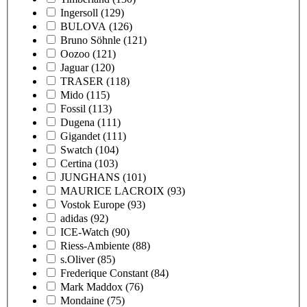
Ingersoll
(129)
BULOVA
(126)
Bruno Söhnle
(121)
Oozoo
(121)
Jaguar
(120)
TRASER
(118)
Mido
(115)
Fossil
(113)
Dugena
(111)
Gigandet
(111)
Swatch
(104)
Certina
(103)
JUNGHANS
(101)
MAURICE LACROIX
(93)
Vostok Europe
(93)
adidas
(92)
ICE-Watch
(90)
Riess-Ambiente
(88)
s.Oliver
(85)
Frederique Constant
(84)
Mark Maddox
(76)
Mondaine
(75)