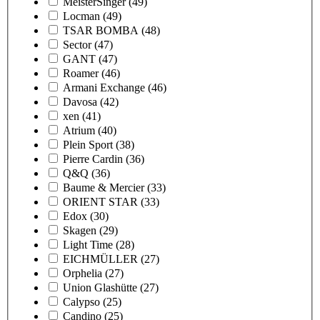
MeisterSinger
(49)
Locman
(49)
TSAR BOMBA
(48)
Sector
(47)
GANT
(47)
Roamer
(46)
Armani Exchange
(46)
Davosa
(42)
xen
(41)
Atrium
(40)
Plein Sport
(38)
Pierre Cardin
(36)
Q&Q
(36)
Baume & Mercier
(33)
ORIENT STAR
(33)
Edox
(30)
Skagen
(29)
Light Time
(28)
EICHMÜLLER
(27)
Orphelia
(27)
Union Glashütte
(27)
Calypso
(25)
Candino
(25)