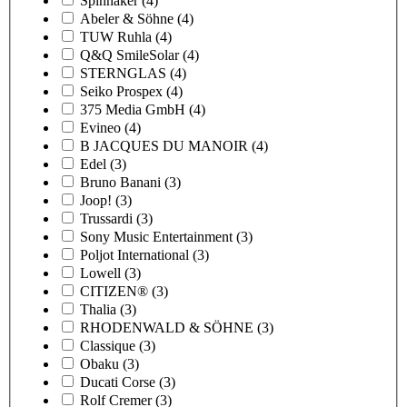
Spinnaker
(4)
Abeler & Söhne
(4)
TUW Ruhla
(4)
Q&Q SmileSolar
(4)
STERNGLAS
(4)
Seiko Prospex
(4)
375 Media GmbH
(4)
Evineo
(4)
B JACQUES DU MANOIR
(4)
Edel
(3)
Bruno Banani
(3)
Joop!
(3)
Trussardi
(3)
Sony Music Entertainment
(3)
Poljot International
(3)
Lowell
(3)
CITIZEN®
(3)
Thalia
(3)
RHODENWALD & SÖHNE
(3)
Classique
(3)
Obaku
(3)
Ducati Corse
(3)
Rolf Cremer
(3)