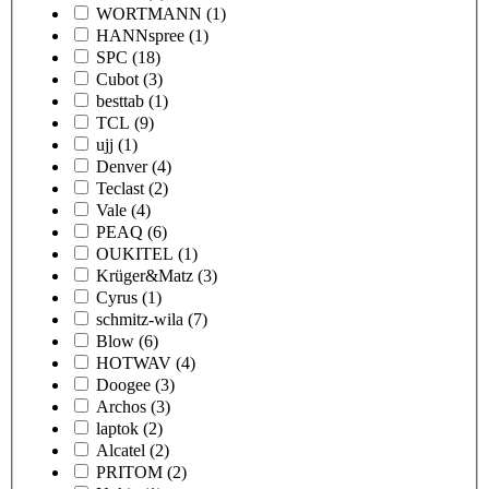
WORTMANN
(1)
HANNspree
(1)
SPC
(18)
Cubot
(3)
besttab
(1)
TCL
(9)
ujj
(1)
Denver
(4)
Teclast
(2)
Vale
(4)
PEAQ
(6)
OUKITEL
(1)
Krüger&Matz
(3)
Cyrus
(1)
schmitz-wila
(7)
Blow
(6)
HOTWAV
(4)
Doogee
(3)
Archos
(3)
laptok
(2)
Alcatel
(2)
PRITOM
(2)