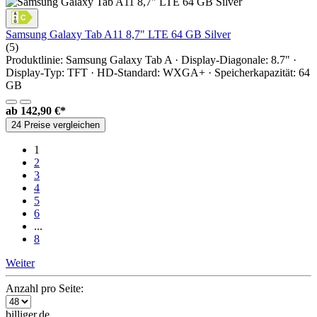
Samsung Galaxy Tab A11 8,7" LTE 64 GB Silver
(5)
Produktlinie: Samsung Galaxy Tab A · Display-Diagonale: 8.7" ·
Display-Typ: TFT · HD-Standard: WXGA+ · Speicherkapazität: 64
GB
ab
142,90 €*
24 Preise vergleichen
1
2
3
4
5
6
...
8
Weiter
Anzahl pro Seite:
billiger.de