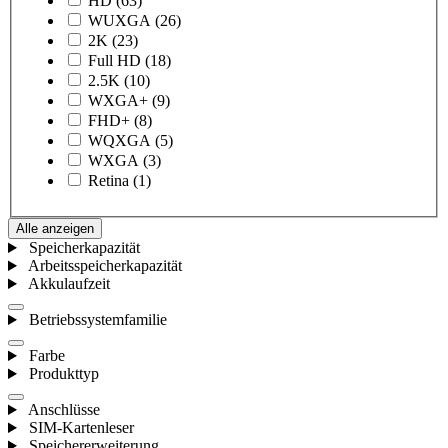
HD
(63)
WUXGA
(26)
2K
(23)
Full HD
(18)
2.5K
(10)
WXGA+
(9)
FHD+
(8)
WQXGA
(5)
WXGA
(3)
Retina
(1)
Alle anzeigen
Speicherkapazität
Arbeitsspeicherkapazität
Akkulaufzeit
Betriebssystemfamilie
Farbe
Produkttyp
Anschlüsse
SIM-Kartenleser
Speichererweiterung