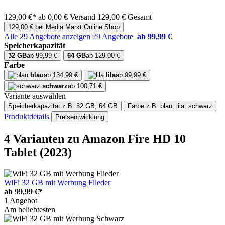
129,00 €*
ab 0,00 € Versand
129,00 € Gesamt
129,00 € bei Media Markt Online Shop
Alle 29 Angebote anzeigen
29 Angebote
ab 99,99 €
Speicherkapazität
32 GB
ab 99,99 €
64 GB
ab 129,00 €
Farbe
blau
ab 134,99 €
lila
ab 99,99 €
schwarz
ab 100,71 €
Variante auswählen
Speicherkapazität
z.B. 32 GB, 64 GB
Farbe
z.B. blau, lila, schwarz
Produktdetails
Preisentwicklung
4 Varianten
zu Amazon Fire HD 10
Tablet (2023)
WiFi 32 GB mit Werbung Flieder
ab
99,99 €*
1 Angebot
Am beliebtesten