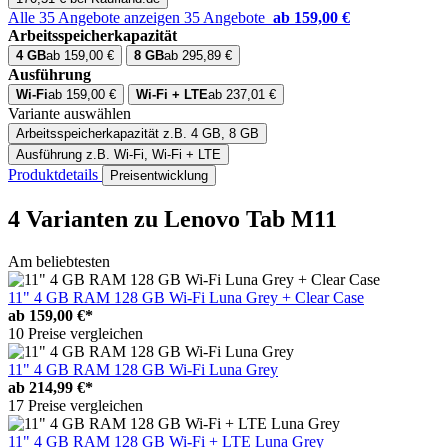
Alle 35 Angebote anzeigen
35 Angebote
ab 159,00 €
Arbeitsspeicherkapazität
4 GB
ab 159,00 €
8 GB
ab 295,89 €
Ausführung
Wi-Fi
ab 159,00 €
Wi-Fi + LTE
ab 237,01 €
Variante auswählen
Arbeitsspeicherkapazität
z.B. 4 GB, 8 GB
Ausführung
z.B. Wi-Fi, Wi-Fi + LTE
Produktdetails
Preisentwicklung
4 Varianten
zu Lenovo Tab M11
Am beliebtesten
11" 4 GB RAM 128 GB Wi-Fi Luna Grey + Clear Case
ab
159,00 €*
10 Preise vergleichen
11" 4 GB RAM 128 GB Wi-Fi Luna Grey
ab
214,99 €*
17 Preise vergleichen
11" 4 GB RAM 128 GB Wi-Fi + LTE Luna Grey