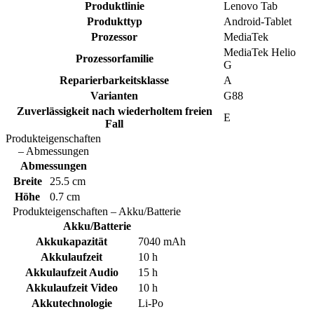
Produktlinie
Lenovo Tab
Produkttyp
Android-Tablet
Prozessor
MediaTek
MediaTek Helio
Prozessorfamilie
G
Reparierbarkeitsklasse
A
Varianten
G88
Zuverlässigkeit nach wiederholtem freien
E
Fall
Produkteigenschaften
– Abmessungen
Abmessungen
Breite
25.5 cm
Höhe
0.7 cm
Produkteigenschaften – Akku/Batterie
Akku/Batterie
Akkukapazität
7040 mAh
Akkulaufzeit
10 h
Akkulaufzeit Audio
15 h
Akkulaufzeit Video
10 h
Akkutechnologie
Li-Po