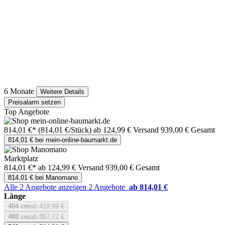
6 Monate
Weitere Details
Preisalarm setzen
Top Angebote
814,01 €*
(814,01 €/Stück)
ab 124,99 € Versand
939,00 € Gesamt
814,01 € bei mein-online-baumarkt.de
Marktplatz
814,01 €*
ab 124,99 € Versand
939,00 € Gesamt
814,01 € bei Manomano
Alle 2 Angebote anzeigen
2 Angebote
ab 814,01 €
Länge
404 cm
ab 419,99 €
488 cm
ab 867,72 €