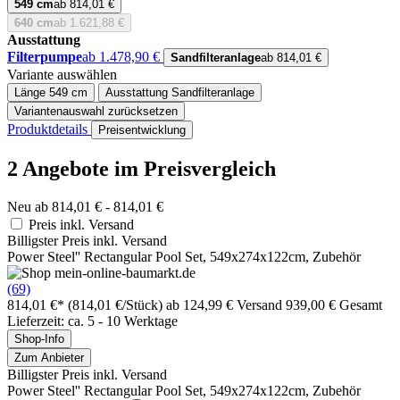
549 cm
ab 814,01 €
640 cm
ab 1.621,88 €
Ausstattung
Filterpumpe
ab 1.478,90 €
Sandfilteranlage
ab 814,01 €
Variante auswählen
Länge
549 cm
Ausstattung
Sandfilteranlage
Variantenauswahl zurücksetzen
Produktdetails
Preisentwicklung
2 Angebote im Preisvergleich
Neu ab 814,01 € - 814,01 €
Preis inkl. Versand
Billigster Preis inkl. Versand
Power Steel'' Rectangular Pool Set, 549x274x122cm, Zubehör
(69)
814,01 €*
(814,01 €/Stück)
ab 124,99 € Versand
939,00 € Gesamt
Lieferzeit: ca. 5 - 10 Werktage
Shop-Info
Zum Anbieter
Billigster Preis inkl. Versand
Power Steel'' Rectangular Pool Set, 549x274x122cm, Zubehör