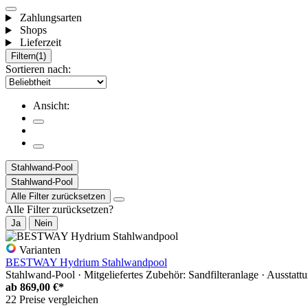
Zahlungsarten
Shops
Lieferzeit
Filtern
(1)
Sortieren nach:
Ansicht:
Stahlwand-Pool
Stahlwand-Pool
Alle Filter zurücksetzen
Alle Filter zurücksetzen?
Ja
Nein
Varianten
BESTWAY Hydrium Stahlwandpool
Stahlwand-Pool · Mitgeliefertes Zubehör: Sandfilteranlage · Ausstatt
ab
869,00 €*
22 Preise vergleichen