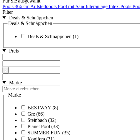
Für Sie ausgewählt
Pools 366 cm
Aufstellpools
Pool mit Sandfilteranlage
Intex-Pools
Poo
Filter
Deals & Schnäppchen
Deals & Schnäppchen
Deals & Schnäppchen
(1)
Preis
›
Marke
Marke
BESTWAY
(8)
Gre
(66)
Steinbach
(32)
Planet Pool
(33)
SUMMER FUN
(35)
Konifera
(31)