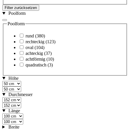
Filter zurücksetzen
Poolform
Poolform
rund
(380)
rechteckig
(123)
oval
(104)
achteckig
(37)
achtförmig
(10)
quadratisch
(3)
Höhe
Durchmesser
Länge
Breite