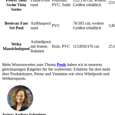
Power Steel
Frame-Pool
Polyester,
122/550 cm; weitere
23.
Swim Vista
rund
PVC, Stahl
Größen erhältlich
Series
Bestway Fast
Aufblaspool
76/305 cm; weitere
PVC
3.8
Set Pool
rund
Größen erhältlich
Aufstellpool
Weka
mit festem
Holz, PVC
115/850/376 cm
25.
Massivholzpool
Rahmen
Mehr Wissenswertes zum Thema
Pools
haben wir in unserem
gleichnamigen Ratgeber für Sie vorbereitet. Erfahren Sie dort mehr
über Produkttypen, Preise und Varianten wie etwa Whirlpools und
Wellnesspools.
Autor: Andrea Schreiner