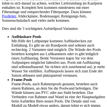
lohnt es sich darauf zu achten, welcher Lieferumfang im Kaufpreis
enthalten ist. Komplett-Sets kommen mindestens mit einer
Filteranlage und entsprechender Filterpumpe. Dazu können
Poolleiter
, Abdeckplane, Bodensauger, Reinigungs-Sets,
Sonnenschutzdach und vieles mehr kommen.
Dies sind die 3 wichtigsten Aufstellpool-Varianten:
Aufblasbare Pools
Mit Hilfe der Luftpumpe kommen Aufblasbecken zur
Entfaltung. Es gibt sie als Rundpools und seltener auch
rechteckig. 2 Varianten sind möglich: Die Wände des Pools
bestehen komplett aus Luftkammern oder es gibt lediglich
einen Aufblasring. Beide Versionen legen Sie vor dem
Aufpumpen möglichst faltenfrei aus. Pools mit Aufblasring
sind selbstaufbauend: Sie richten sich zunehmend auf, je mehr
Wasser Sie einfüllen. Aufblaspools lassen sich zum Ende der
Saison abbauen und platzsparend verstauen.
Frame-Pools
Frame-Pools, auch Rahmenpools genannt, bestehen auch
einem Rahmen, an dem Sie die Poolwand befestigen. Die
Wände können aus PVC oder aus Stahl bestehen. Das
Verbinden von Rahmen und Wand ist eine der Hauptaufgaben
beim Aufstellen Ihres neuen Pools. Die Details sind von
Modell zu Modell etwas anders, darum lohnt es sich immer,