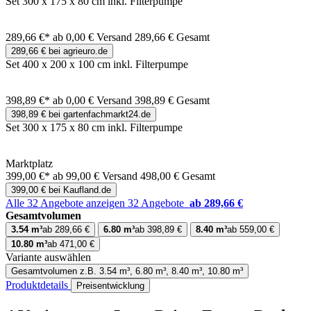
Set 300 x 175 x 80 cm inkl. Filterpumpe
289,66 €*
ab 0,00 € Versand
289,66 € Gesamt
289,66 € bei agrieuro.de
Set 400 x 200 x 100 cm inkl. Filterpumpe
398,89 €*
ab 0,00 € Versand
398,89 € Gesamt
398,89 € bei gartenfachmarkt24.de
Set 300 x 175 x 80 cm inkl. Filterpumpe
Marktplatz
399,00 €*
ab 99,00 € Versand
498,00 € Gesamt
399,00 € bei Kaufland.de
Alle 32 Angebote anzeigen
32 Angebote
ab 289,66 €
Gesamtvolumen
3.54 m³
ab 289,66 €
6.80 m³
ab 398,89 €
8.40 m³
ab 559,00 €
10.80 m³
ab 471,00 €
Variante auswählen
Gesamtvolumen
z.B. 3.54 m³, 6.80 m³, 8.40 m³, 10.80 m³
Produktdetails
Preisentwicklung