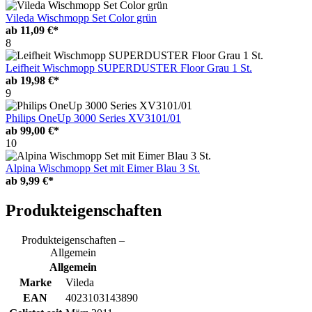
Vileda Wischmopp Set Color grün
ab
11,09 €*
8
Leifheit Wischmopp SUPERDUSTER Floor Grau 1 St.
ab
19,98 €*
9
Philips OneUp 3000 Series XV3101/01
ab
99,00 €*
10
Alpina Wischmopp Set mit Eimer Blau 3 St.
ab
9,99 €*
Produkteigenschaften
Produkteigenschaften –
Allgemein
Allgemein
Marke
Vileda
EAN
4023103143890