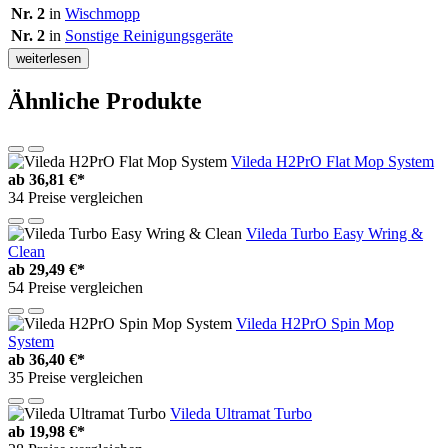
Nr. 2
in
Wischmopp
Nr. 2
in
Sonstige Reinigungsgeräte
weiterlesen
Ähnliche Produkte
Vileda H2PrO Flat Mop System
ab
36,81 €*
34 Preise vergleichen
Vileda Turbo Easy Wring &
Clean
ab
29,49 €*
54 Preise vergleichen
Vileda H2PrO Spin Mop
System
ab
36,40 €*
35 Preise vergleichen
Vileda Ultramat Turbo
ab
19,98 €*