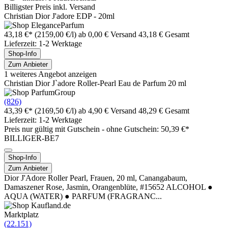
Billigster Preis inkl. Versand
Christian Dior J'adore EDP - 20ml
43,18 €*
(2159,00 €/l)
ab 0,00 € Versand
43,18 € Gesamt
Lieferzeit: 1-2 Werktage
Shop-Info
Zum Anbieter
1 weiteres Angebot anzeigen
Christian Dior J`adore Roller-Pearl Eau de Parfum 20 ml
(826)
43,39 €*
(2169,50 €/l)
ab 4,90 € Versand
48,29 € Gesamt
Lieferzeit: 1-2 Werktage
Preis nur gültig mit
Gutschein -
ohne Gutschein: 50,39 €*
BILLIGER-BE7
Shop-Info
Zum Anbieter
Dior J'Adore Roller Pearl, Frauen, 20 ml, Canangabaum,
Damaszener Rose, Jasmin, Orangenblüte, #15652 ALCOHOL ●
AQUA (WATER) ● PARFUM (FRAGRANC...
Marktplatz
(22.151)