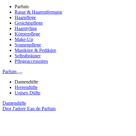
Parfum
Rasur & Haarentfernung
Haarpflege
Gesichtspflege
Haarstyling
Körperpflege
Make-Up
Sonnenpflege
Maniküre & Pediküre
Selbstbräuner
Pflegeaccessoires
Parfum
Damendüfte
Herrendüfte
Unisex Düfte
Damendüfte
Dior J'adore Eau de Parfum