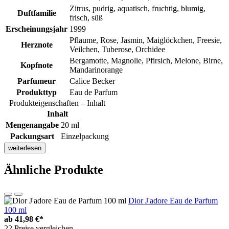
Zitrus, pudrig, aquatisch, fruchtig, blumig,
Duftfamilie
frisch, süß
Erscheinungsjahr
1999
Pflaume, Rose, Jasmin, Maiglöckchen, Freesie,
Herznote
Veilchen, Tuberose, Orchidee
Bergamotte, Magnolie, Pfirsich, Melone, Birne,
Kopfnote
Mandarinorange
Parfumeur
Calice Becker
Produkttyp
Eau de Parfum
Produkteigenschaften – Inhalt
Inhalt
Mengenangabe
20 ml
Packungsart
Einzelpackung
weiterlesen
Ähnliche Produkte
Dior J'adore Eau de Parfum
100 ml
ab
41,98 €*
22 Preise vergleichen