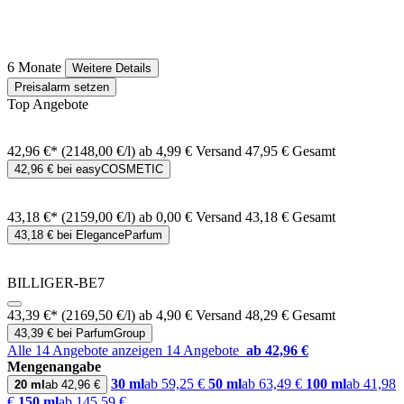
6 Monate
Weitere Details
Preisalarm setzen
Top Angebote
42,96 €*
(2148,00 €/l)
ab 4,99 € Versand
47,95 € Gesamt
42,96 € bei easyCOSMETIC
43,18 €*
(2159,00 €/l)
ab 0,00 € Versand
43,18 € Gesamt
43,18 € bei EleganceParfum
BILLIGER-BE7
43,39 €*
(2169,50 €/l)
ab 4,90 € Versand
48,29 € Gesamt
43,39 € bei ParfumGroup
Alle 14 Angebote anzeigen
14 Angebote
ab 42,96 €
Mengenangabe
30 ml
ab 59,25 €
50 ml
ab 63,49 €
100 ml
ab 41,98
20 ml
ab 42,96 €
€
150 ml
ab 145,59 €