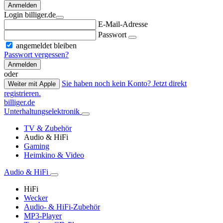
Anmelden
Login billiger.de
E-Mail-Adresse
Passwort
angemeldet bleiben
Passwort vergessen?
Anmelden
oder
Sie haben noch kein Konto? Jetzt direkt
Weiter mit Apple
registrieren.
billiger.de
Unterhaltungselektronik
TV & Zubehör
Audio & HiFi
Gaming
Heimkino & Video
Audio & HiFi
HiFi
Wecker
Audio- & HiFi-Zubehör
MP3-Player