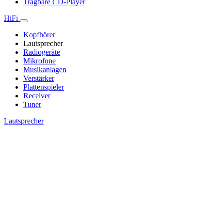
Tragbare CD-Player
HiFi
Kopfhörer
Lautsprecher
Radiogeräte
Mikrofone
Musikanlagen
Verstärker
Plattenspieler
Receiver
Tuner
Lautsprecher