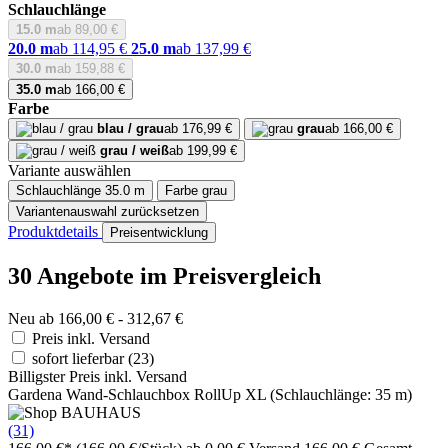
Schlauchlänge
15.0 m
ab 89,00 €
20.0 m
ab 114,95 €
25.0 m
ab 137,99 €
30.0 m
ab 159,88 €
35.0 m
ab 166,00 €
Farbe
blau / grau
ab 176,99 €
grau
ab 166,00 €
grau / weiß
ab 199,99 €
Variante auswählen
Schlauchlänge
35.0 m
Farbe
grau
Variantenauswahl zurücksetzen
Produktdetails
Preisentwicklung
30 Angebote im Preisvergleich
Neu ab 166,00 € - 312,67 €
Preis inkl. Versand
sofort lieferbar
(23)
Billigster Preis inkl. Versand
Gardena Wand-Schlauchbox RollUp XL (Schlauchlänge: 35 m)
(31)