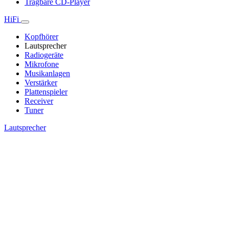
Tragbare CD-Player
HiFi
Kopfhörer
Lautsprecher
Radiogeräte
Mikrofone
Musikanlagen
Verstärker
Plattenspieler
Receiver
Tuner
Lautsprecher