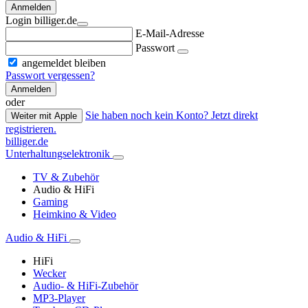
Anmelden
Login billiger.de
E-Mail-Adresse
Passwort
angemeldet bleiben
Passwort vergessen?
Anmelden
oder
Sie haben noch kein Konto? Jetzt direkt
Weiter mit Apple
registrieren.
billiger.de
Unterhaltungselektronik
TV & Zubehör
Audio & HiFi
Gaming
Heimkino & Video
Audio & HiFi
HiFi
Wecker
Audio- & HiFi-Zubehör
MP3-Player