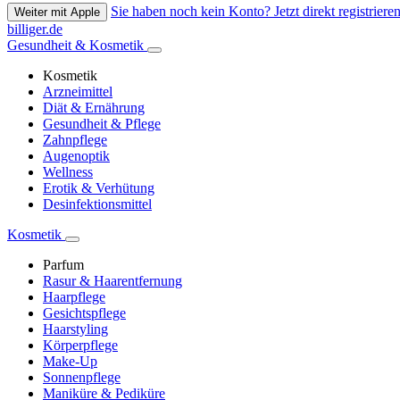
Sie haben noch kein Konto? Jetzt direkt registrieren
Weiter mit Apple
billiger.de
Gesundheit & Kosmetik
Kosmetik
Arzneimittel
Diät & Ernährung
Gesundheit & Pflege
Zahnpflege
Augenoptik
Wellness
Erotik & Verhütung
Desinfektionsmittel
Kosmetik
Parfum
Rasur & Haarentfernung
Haarpflege
Gesichtspflege
Haarstyling
Körperpflege
Make-Up
Sonnenpflege
Maniküre & Pediküre