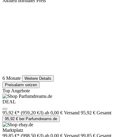
Aktuell normaler Preis
6 Monate
Weitere Details
Preisalarm setzen
Top Angebote
DEAL
95,92 €*
(959,20 €/l)
ab 0,00 € Versand
95,92 € Gesamt
95,92 € bei Parfumdreams.de
Marktplatz
99,85 €*
(998,50 €/l)
ab 0,00 € Versand
99,85 € Gesamt