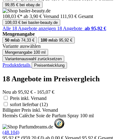
99,85 € bei ebay.de
108,03 €*
ab 3,90 € Versand
111,93 € Gesamt
108,03 € bei basler-beauty.de
Alle 18 Angebote anzeigen
18 Angebote
ab 95,92 €
Mengenangabe
50 ml
ab 74,33 €
100 ml
ab 95,92 €
Variante auswählen
Mengenangabe
100 ml
Variantenauswahl zurücksetzen
Produktdetails
Preisentwicklung
18 Angebote im Preisvergleich
Neu ab 95,92 € - 165,07 €
Preis inkl. Versand
sofort lieferbar
(12)
Billigster Preis inkl. Versand
Hermès Calèche Soie de Parfum Spray 100 ml
(48.104)
95,92 €*
(959,20 €/l)
ab 0,00 € Versand
95,92 € Gesamt