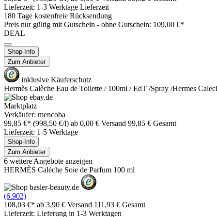
Lieferzeit: 1-3 Werktage Lieferzeit
180 Tage kostenfreie Rücksendung
Preis nur gültig mit
Gutschein -
ohne Gutschein: 109,00 €*
DEAL
Shop-Info
Zum Anbieter
inklusive Käuferschutz
Hermès Calèche Eau de Toilette / 100ml / EdT /Spray /Hermes C
Marktplatz
Verkäufer: mencoba
99,85 €*
(998,50 €/l)
ab 0,00 € Versand
99,85 € Gesamt
Lieferzeit: 1-5 Werktage
Shop-Info
Zum Anbieter
6 weitere Angebote anzeigen
HERMÈS Calèche Soie de Parfum 100 ml
(6.902)
108,03 €*
ab 3,90 € Versand
111,93 € Gesamt
Lieferzeit: Lieferung in 1-3 Werktagen