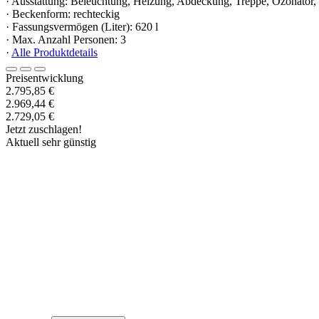
· Ausstattung: Beleuchtung, Heizung, Abdeckung, Treppe, Ozonato
· Beckenform: rechteckig
· Fassungsvermögen (Liter): 620 l
· Max. Anzahl Personen: 3
·
Alle Produktdetails
Preisentwicklung
2.795,85 €
2.969,44 €
2.729,05 €
Jetzt zuschlagen!
Aktuell sehr günstig