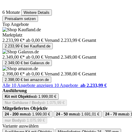
6 Monate
Weitere Details
Preisalarm setzen
Top Angebote
Marktplatz
2.233,99 €*
ab 0,00 € Versand
2.233,99 € Gesamt
2.233,99 € bei Kaufland.de
2.349,00 €*
ab 0,00 € Versand
2.349,00 € Gesamt
2.349,00 € bei Galaxus.de
2.398,00 €*
ab 0,00 € Versand
2.398,00 € Gesamt
2.398,00 € bei amazon.de
Alle 10 Angebote anzeigen
10 Angebote
ab 2.233,99 €
Ausführung
Kit mit Objektiv
ab 1.999,00 €
Nur Gehäuse / Body
ab 1.075,99 €
Mitgeliefertes Objektiv
24 - 200 mm
ab 1.999,00 €
24 - 50 mm
ab 1.691,01 €
24 - 70 mm
ab 
nur Body
ab 1.075,99 €
Variante auswählen
Ausführung
Kit mit Objektiv
Mitgeliefertes Objektiv
24 - 200 mm