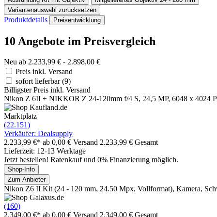
Variantenauswahl zurücksetzen
Produktdetails
Preisentwicklung
10 Angebote im Preisvergleich
Neu ab 2.233,99 € - 2.898,00 €
Preis inkl. Versand
sofort lieferbar
(9)
Billigster Preis inkl. Versand
Nikon Z 6II + NIKKOR Z 24-120mm f/4 S, 24,5 MP, 6048 x 4024 P
Marktplatz
(22.151)
Verkäufer: Dealsupply
2.233,99 €*
ab 0,00 € Versand
2.233,99 € Gesamt
Lieferzeit: 12-13 Werktage
Jetzt bestellen! Ratenkauf und 0% Finanzierung möglich.
Shop-Info
Zum Anbieter
Nikon Z6 II Kit (24 - 120 mm, 24.50 Mpx, Vollformat), Kamera, Sc
(160)
2.349,00 €*
ab 0,00 € Versand
2.349,00 € Gesamt