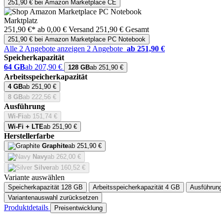
251,90 € bei Amazon Marketplace CE
Marktplatz
251,90 €*
ab 0,00 € Versand
251,90 € Gesamt
251,90 € bei Amazon Marketplace PC Notebook
Alle 2 Angebote anzeigen
2 Angebote
ab 251,90 €
Speicherkapazität
64 GB
ab 207,90 €
128 GB
ab 251,90 €
Arbeitsspeicherkapazität
4 GB
ab 251,90 €
8 GB
ab 222,56 €
Ausführung
Wi-Fi
ab 151,74 €
Wi-Fi + LTE
ab 251,90 €
Herstellerfarbe
Graphite
ab 251,90 €
Navy
ab 262,00 €
Silver
ab 160,52 €
Variante auswählen
Speicherkapazität
128 GB
Arbeitsspeicherkapazität
4 GB
Ausführun
Variantenauswahl zurücksetzen
Produktdetails
Preisentwicklung