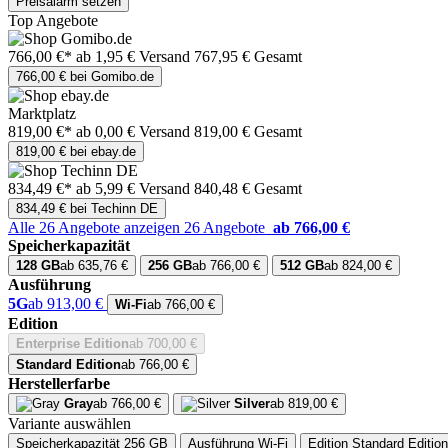
Preisalarm setzen
Top Angebote
766,00 €*
ab 1,95 € Versand
767,95 € Gesamt
766,00 € bei Gomibo.de
Marktplatz
819,00 €*
ab 0,00 € Versand
819,00 € Gesamt
819,00 € bei ebay.de
834,49 €*
ab 5,99 € Versand
840,48 € Gesamt
834,49 € bei Techinn DE
Alle 26 Angebote anzeigen
26 Angebote
ab 766,00 €
Speicherkapazität
128 GB
ab 635,76 €
256 GB
ab 766,00 €
512 GB
ab 824,00 €
Ausführung
5G
ab 913,00 €
Wi-Fi
ab 766,00 €
Edition
Enterprise Edition
ab 700,00 €
Standard Edition
ab 766,00 €
Herstellerfarbe
Gray
ab 766,00 €
Silver
ab 819,00 €
Variante auswählen
Speicherkapazität
256 GB
Ausführung
Wi-Fi
Edition
Standard Edition