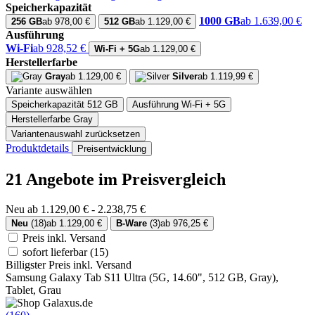
Speicherkapazität
1000 GB
ab 1.639,00 €
256 GB
ab 978,00 €
512 GB
ab 1.129,00 €
Ausführung
Wi-Fi
ab 928,52 €
Wi-Fi + 5G
ab 1.129,00 €
Herstellerfarbe
Gray
ab 1.129,00 €
Silver
ab 1.119,99 €
Variante auswählen
Speicherkapazität
512 GB
Ausführung
Wi-Fi + 5G
Herstellerfarbe
Gray
Variantenauswahl zurücksetzen
Produktdetails
Preisentwicklung
21 Angebote im Preisvergleich
Neu ab 1.129,00 € - 2.238,75 €
Neu
(18)
ab 1.129,00 €
B-Ware
(3)
ab 976,25 €
Preis inkl. Versand
sofort lieferbar
(15)
Billigster Preis inkl. Versand
Samsung Galaxy Tab S11 Ultra (5G, 14.60", 512 GB, Gray),
Tablet, Grau