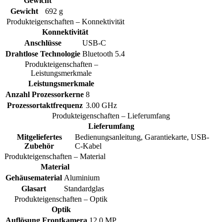
Gewicht
Gewicht
692 g
Produkteigenschaften – Konnektivität
Konnektivität
Anschlüsse
USB-C
Drahtlose Technologie
Bluetooth 5.4
Produkteigenschaften –
Leistungsmerkmale
Leistungsmerkmale
Anzahl Prozessorkerne
8
Prozessortaktfrequenz
3.00 GHz
Produkteigenschaften – Lieferumfang
Lieferumfang
Mitgeliefertes
Bedienungsanleitung, Garantiekarte, USB-
Zubehör
C-Kabel
Produkteigenschaften – Material
Material
Gehäusematerial
Aluminium
Glasart
Standardglas
Produkteigenschaften – Optik
Optik
Auflösung Frontkamera
12.0 MP