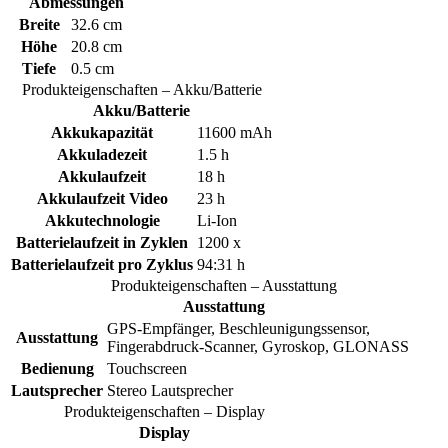
Abmessungen
Breite
32.6 cm
Höhe
20.8 cm
Tiefe
0.5 cm
Produkteigenschaften – Akku/Batterie
Akku/Batterie
Akkukapazität
11600 mAh
Akkuladezeit
1.5 h
Akkulaufzeit
18 h
Akkulaufzeit Video
23 h
Akkutechnologie
Li-Ion
Batterielaufzeit in Zyklen
1200 x
Batterielaufzeit pro Zyklus
94:31 h
Produkteigenschaften – Ausstattung
Ausstattung
GPS-Empfänger, Beschleunigungssensor,
Ausstattung
Fingerabdruck-Scanner, Gyroskop, GLONASS
Bedienung
Touchscreen
Lautsprecher
Stereo Lautsprecher
Produkteigenschaften – Display
Display