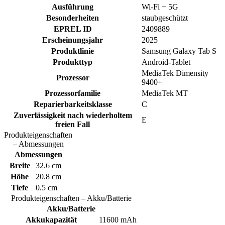
Ausführung
Wi-Fi + 5G
Besonderheiten
staubgeschützt
EPREL ID
2409889
Erscheinungsjahr
2025
Produktlinie
Samsung Galaxy Tab S
Produkttyp
Android-Tablet
MediaTek Dimensity
Prozessor
9400+
Prozessorfamilie
MediaTek MT
Reparierbarkeitsklasse
C
Zuverlässigkeit nach wiederholtem
E
freien Fall
Produkteigenschaften
– Abmessungen
Abmessungen
Breite
32.6 cm
Höhe
20.8 cm
Tiefe
0.5 cm
Produkteigenschaften – Akku/Batterie
Akku/Batterie
Akkukapazität
11600 mAh