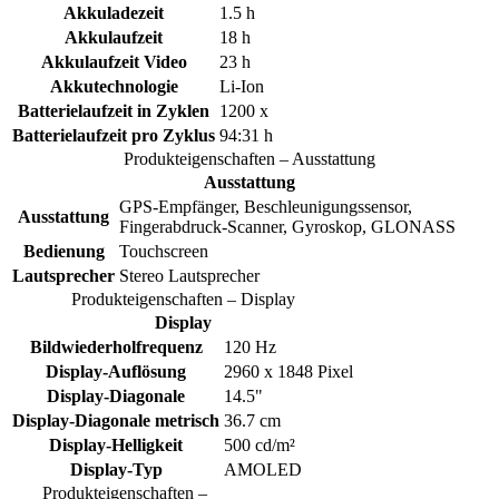
Akkuladezeit
1.5 h
Akkulaufzeit
18 h
Akkulaufzeit Video
23 h
Akkutechnologie
Li-Ion
Batterielaufzeit in Zyklen
1200 x
Batterielaufzeit pro Zyklus
94:31 h
Produkteigenschaften – Ausstattung
Ausstattung
GPS-Empfänger, Beschleunigungssensor,
Ausstattung
Fingerabdruck-Scanner, Gyroskop, GLONASS
Bedienung
Touchscreen
Lautsprecher
Stereo Lautsprecher
Produkteigenschaften – Display
Display
Bildwiederholfrequenz
120 Hz
Display-Auflösung
2960 x 1848 Pixel
Display-Diagonale
14.5"
Display-Diagonale metrisch
36.7 cm
Display-Helligkeit
500 cd/m²
Display-Typ
AMOLED
Produkteigenschaften –