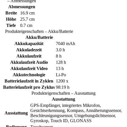
– Abmessungen
Abmessungen
Breite
16.9 cm
Höhe
25.7 cm
Tiefe
0.7 cm
Produkteigenschaften – Akku/Batterie
Akku/Batterie
Akkukapazität
7040 mAh
Akkuladezeit
3.0 h
Akkulaufzeit
8 h
Akkulaufzeit Audio
128 h
Akkulaufzeit Video
13 h
Akkutechnologie
Li-Po
Batterielaufzeit in Zyklen
1200 x
Batterielaufzeit pro Zyklus
98:19 h
Produkteigenschaften – Ausstattung
Ausstattung
GPS-Empfänger, integriertes Mikrofon,
Gesichtserkennung, Kompass, Annäherungssensor,
Ausstattung
Beschleunigungssensor, Umgebungslichtsensor,
Gyroskop, Touch ID, GLONASS
Bedienung
Touchscreen