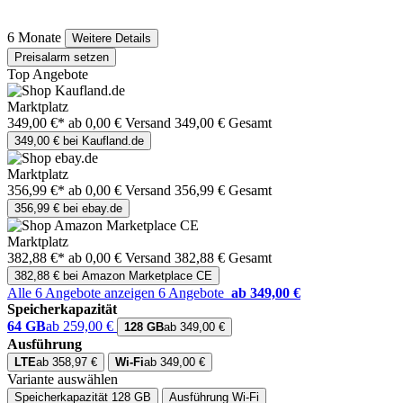
6 Monate
Weitere Details
Preisalarm setzen
Top Angebote
Marktplatz
349,00 €*
ab 0,00 € Versand
349,00 € Gesamt
349,00 € bei Kaufland.de
Marktplatz
356,99 €*
ab 0,00 € Versand
356,99 € Gesamt
356,99 € bei ebay.de
Marktplatz
382,88 €*
ab 0,00 € Versand
382,88 € Gesamt
382,88 € bei Amazon Marketplace CE
Alle 6 Angebote anzeigen
6 Angebote
ab 349,00 €
Speicherkapazität
64 GB
ab 259,00 €
128 GB
ab 349,00 €
Ausführung
LTE
ab 358,97 €
Wi-Fi
ab 349,00 €
Variante auswählen
Speicherkapazität
128 GB
Ausführung
Wi-Fi