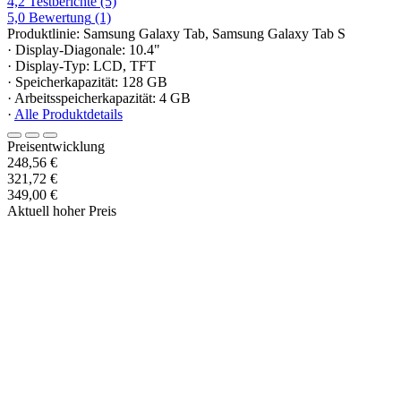
4,2
Testberichte
(5)
5,0
Bewertung
(1)
Produktlinie: Samsung Galaxy Tab, Samsung Galaxy Tab S
· Display-Diagonale: 10.4"
· Display-Typ: LCD, TFT
· Speicherkapazität: 128 GB
· Arbeitsspeicherkapazität: 4 GB
·
Alle Produktdetails
Preisentwicklung
248,56 €
321,72 €
349,00 €
Aktuell hoher Preis