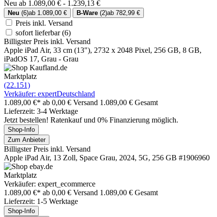
Neu ab 1.089,00 € - 1.239,13 €
Neu
(6)
ab 1.089,00 €
B-Ware
(2)
ab 782,99 €
Preis inkl. Versand
sofort lieferbar
(6)
Billigster Preis inkl. Versand
Apple iPad Air, 33 cm (13"), 2732 x 2048 Pixel, 256 GB, 8 GB,
iPadOS 17, Grau - Grau
Marktplatz
(22.151)
Verkäufer: expertDeutschland
1.089,00 €*
ab 0,00 € Versand
1.089,00 € Gesamt
Lieferzeit: 3-4 Werktage
Jetzt bestellen! Ratenkauf und 0% Finanzierung möglich.
Shop-Info
Zum Anbieter
Billigster Preis inkl. Versand
Apple iPad Air, 13 Zoll, Space Grau, 2024, 5G, 256 GB #1906960
Marktplatz
Verkäufer: expert_ecommerce
1.089,00 €*
ab 0,00 € Versand
1.089,00 € Gesamt
Lieferzeit: 1-5 Werktage
Shop-Info