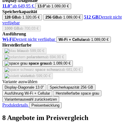
Display-Diagonale
11.0"
ab 649,95 €
13.0"
ab 1.089,00 €
Speicherkapazität
512 GB
Derzeit nicht
128 GB
ab 1.320,05 €
256 GB
ab 1.089,00 €
verfügbar
1000 GB
ab 700,03 €
Ausführung
Wi-Fi
Derzeit nicht verfügbar
Wi-Fi + Cellular
ab 1.089,00 €
Herstellerfarbe
blau
ab 599,00 €
polarstern
ab 694,00 €
space grau
ab 1.089,00 €
space schwarz
ab 681,00 €
violett
ab 599,00 €
Variante auswählen
Display-Diagonale
13.0"
Speicherkapazität
256 GB
Ausführung
Wi-Fi + Cellular
Herstellerfarbe
space grau
Variantenauswahl zurücksetzen
Produktdetails
Preisentwicklung
8 Angebote im Preisvergleich