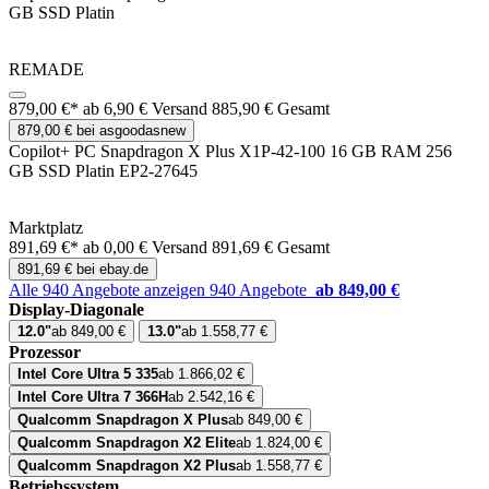
GB SSD Platin
REMADE
879,00 €*
ab 6,90 € Versand
885,90 € Gesamt
879,00 € bei asgoodasnew
Copilot+ PC Snapdragon X Plus X1P-42-100 16 GB RAM 256
GB SSD Platin EP2-27645
Marktplatz
891,69 €*
ab 0,00 € Versand
891,69 € Gesamt
891,69 € bei ebay.de
Alle 940 Angebote anzeigen
940 Angebote
ab 849,00 €
Display-Diagonale
12.0"
ab 849,00 €
13.0"
ab 1.558,77 €
Prozessor
Intel Core Ultra 5 335
ab 1.866,02 €
Intel Core Ultra 7 366H
ab 2.542,16 €
Qualcomm Snapdragon X Plus
ab 849,00 €
Qualcomm Snapdragon X2 Elite
ab 1.824,00 €
Qualcomm Snapdragon X2 Plus
ab 1.558,77 €
Betriebssystem