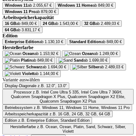
Windows 11
ab 2.055,67 €
Windows 11 Home
ab 849,00 €
Windows 11 Pro
ab 879,00 €
Arbeitsspeicherkapazität
16 GB
ab 849,00 €
24 GB
ab 1.543,00 €
32 GB
ab 2.489,03 €
64 GB
ab 3.831,17 €
Edition
Enterprise Edition
ab 1.130,10 €
Standard Edition
ab 849,00 €
Herstellerfarbe
Ocean
ab 1.153,92 €
Ozean
ab 1.249,00 €
Platin
ab 849,00 €
Sand
ab 1.699,00 €
Schwarz
ab 1.694,00 €
Silber
ab 2.489,03 €
Violett
ab 1.144,00 €
Variante auswählen
Display-Diagonale
z.B. 12.0", 13.0"
Prozessor
z.B. Intel Core Ultra 5 335, Intel Core Ultra 7 366H,
Qualcomm Snapdragon X Plus, Qualcomm Snapdragon X2 Elite,
Qualcomm Snapdragon X2 Plus
Betriebssystem
z.B. Windows 11, Windows 11 Home, Windows 11 Pro
Arbeitsspeicherkapazität
z.B. 16 GB, 24 GB, 32 GB, 64 GB
Edition
z.B. Enterprise Edition, Standard Edition
Herstellerfarbe
z.B. Ocean, Ozean, Platin, Sand, Schwarz, Silber,
Violett