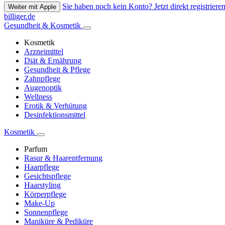
Sie haben noch kein Konto? Jetzt direkt registrieren
Weiter mit Apple
billiger.de
Gesundheit & Kosmetik
Kosmetik
Arzneimittel
Diät & Ernährung
Gesundheit & Pflege
Zahnpflege
Augenoptik
Wellness
Erotik & Verhütung
Desinfektionsmittel
Kosmetik
Parfum
Rasur & Haarentfernung
Haarpflege
Gesichtspflege
Haarstyling
Körperpflege
Make-Up
Sonnenpflege
Maniküre & Pediküre