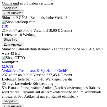
Online und in 5 Filialen verfügbar!
Shop-Info
Zum Anbieter
Shimano RC703 - Rennradschuhe Weiß 43
(19)
219,90 €*
ab 0,00 € Versand
219,90 € Gesamt
Lieferzeit: 10 Werktage
Shop-Info
Zum Anbieter
Shimano Fahrradschuh Rennrad - Fahrradschuhe SH-RC703, weiß
weiß 43 EU
Marktplatz
(2.678)
Verkäufer: Trendmaxx & Spezialrad GmbH
237,45 €*
ab 0,00 € Versand
237,45 € Gesamt
Lieferzeit: lieferbar - in 8-10 Werktagen bei dir
30 Tage kostenfreie Rücksendung
5% Extra auf ausgewählte Artikel (Nach Aktivierung des Rabatts
wird dir die Ersparnis auf der Artikeldetailseite und im Warenkorb
angezeigt. Pro Artikel ist nur ein Rabatt einlösbar.)
Shop-Info
Zum Anbieter