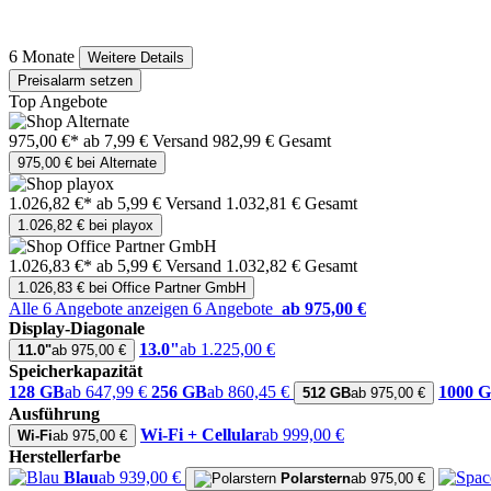
6 Monate
Weitere Details
Preisalarm setzen
Top Angebote
975,00 €*
ab 7,99 € Versand
982,99 € Gesamt
975,00 € bei Alternate
1.026,82 €*
ab 5,99 € Versand
1.032,81 € Gesamt
1.026,82 € bei playox
1.026,83 €*
ab 5,99 € Versand
1.032,82 € Gesamt
1.026,83 € bei Office Partner GmbH
Alle 6 Angebote anzeigen
6 Angebote
ab 975,00 €
Display-Diagonale
13.0"
ab 1.225,00 €
11.0"
ab 975,00 €
Speicherkapazität
128 GB
ab 647,99 €
256 GB
ab 860,45 €
1000 
512 GB
ab 975,00 €
Ausführung
Wi-Fi + Cellular
ab 999,00 €
Wi-Fi
ab 975,00 €
Herstellerfarbe
Blau
ab 939,00 €
Polarstern
ab 975,00 €