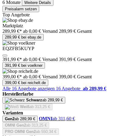
6 Monate
Weitere Details
Preisalarm setzen
Top Angebote
Marktplatz
289,99 €*
ab 0,00 € Versand
289,99 € Gesamt
289,99 € bei ebay.de
EQZFB5KUYP
391,99 €*
ab 0,00 € Versand
391,99 € Gesamt
391,99 € bei voelkner
399,00 €*
ab 0,00 € Versand
399,00 € Gesamt
399,00 € bei reichelt.de
Alle 16 Angebote anzeigen
16 Angebote
ab 289,99 €
Herstellerfarbe
Schwarz
ab 289,99 €
Weiß
ab 313,25 €
Varianten
OMNI
ab 311,60 €
Gen2
ab 289,99 €
OMNI Gen2
ab 313,25 €
PRO OMNI Gen2
ab 550,34 €