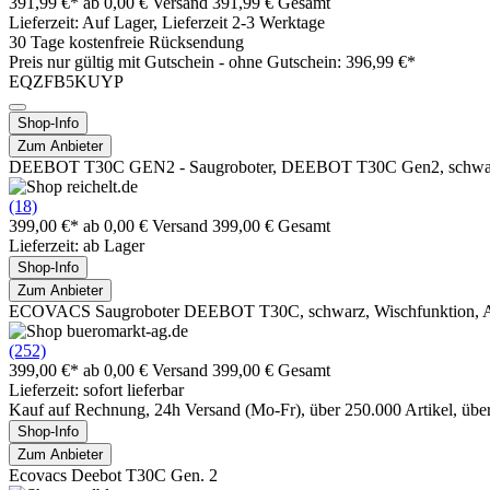
391,99 €*
ab 0,00 € Versand
391,99 € Gesamt
Lieferzeit: Auf Lager, Lieferzeit 2-3 Werktage
30 Tage kostenfreie Rücksendung
Preis nur gültig mit
Gutschein -
ohne Gutschein: 396,99 €*
EQZFB5KUYP
Shop-Info
Zum Anbieter
DEEBOT T30C GEN2 - Saugroboter, DEEBOT T30C Gen2, schwa
(18)
399,00 €*
ab 0,00 € Versand
399,00 € Gesamt
Lieferzeit: ab Lager
Shop-Info
Zum Anbieter
ECOVACS Saugroboter DEEBOT T30C, schwarz, Wischfunktion, Ab
(252)
399,00 €*
ab 0,00 € Versand
399,00 € Gesamt
Lieferzeit: sofort lieferbar
Kauf auf Rechnung, 24h Versand (Mo-Fr), über 250.000 Artikel, üb
Shop-Info
Zum Anbieter
Ecovacs Deebot T30C Gen. 2