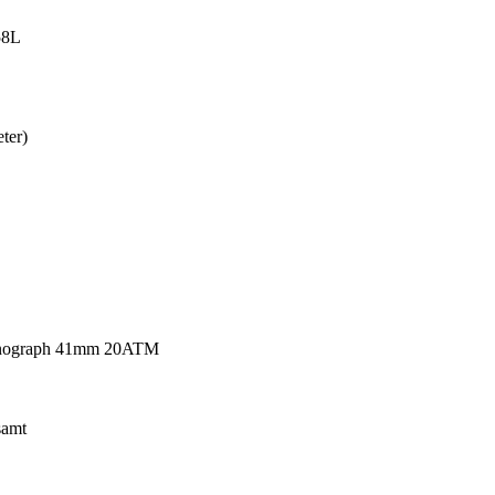
58L
ter)
ronograph 41mm 20ATM
samt