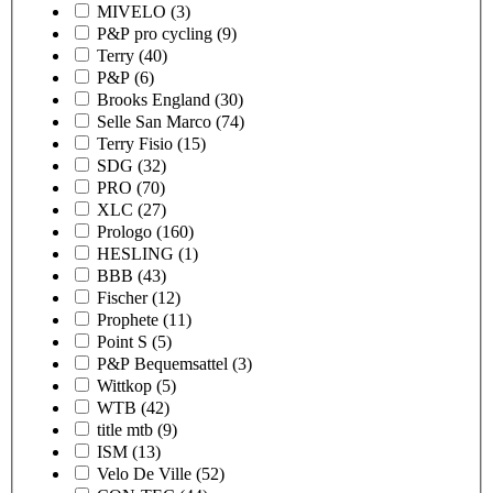
MIVELO
(3)
P&P pro cycling
(9)
Terry
(40)
P&P
(6)
Brooks England
(30)
Selle San Marco
(74)
Terry Fisio
(15)
SDG
(32)
PRO
(70)
XLC
(27)
Prologo
(160)
HESLING
(1)
BBB
(43)
Fischer
(12)
Prophete
(11)
Point S
(5)
P&P Bequemsattel
(3)
Wittkop
(5)
WTB
(42)
title mtb
(9)
ISM
(13)
Velo De Ville
(52)