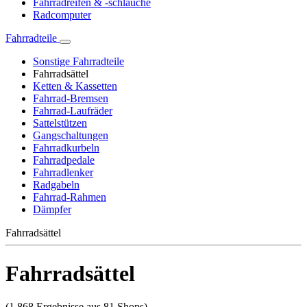
Fahrradreifen & -schläuche
Radcomputer
Fahrradteile
Sonstige Fahrradteile
Fahrradsättel
Ketten & Kassetten
Fahrrad-Bremsen
Fahrrad-Laufräder
Sattelstützen
Gangschaltungen
Fahrradkurbeln
Fahrradpedale
Fahrradlenker
Radgabeln
Fahrrad-Rahmen
Dämpfer
Fahrradsättel
Fahrradsättel
(1.868 Ergebnisse aus 81 Shops)