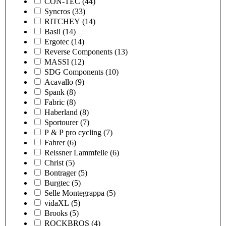
CON-TEC
(44)
Syncros
(33)
RITCHEY
(14)
Basil
(14)
Ergotec
(14)
Reverse Components
(13)
MASSI
(12)
SDG Components
(10)
Acavallo
(9)
Spank
(8)
Fabric
(8)
Haberland
(8)
Sportourer
(7)
P & P pro cycling
(7)
Fahrer
(6)
Reissner Lammfelle
(6)
Christ
(5)
Bontrager
(5)
Burgtec
(5)
Selle Montegrappa
(5)
vidaXL
(5)
Brooks
(5)
ROCKBROS
(4)