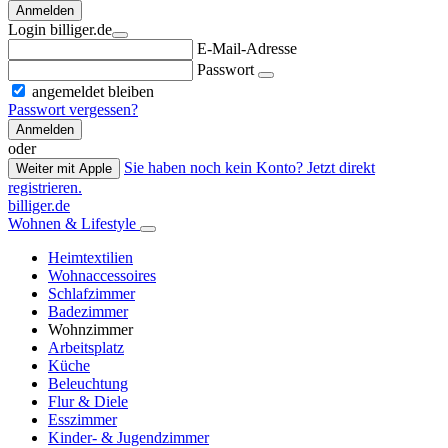
Anmelden
Login billiger.de
E-Mail-Adresse
Passwort
angemeldet bleiben
Passwort vergessen?
Anmelden
oder
Sie haben noch kein Konto? Jetzt direkt
Weiter mit Apple
registrieren.
billiger.de
Wohnen & Lifestyle
Heimtextilien
Wohnaccessoires
Schlafzimmer
Badezimmer
Wohnzimmer
Arbeitsplatz
Küche
Beleuchtung
Flur & Diele
Esszimmer
Kinder- & Jugendzimmer