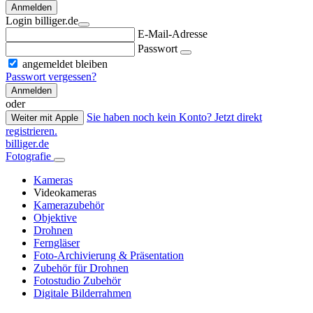
Anmelden
Login billiger.de
E-Mail-Adresse
Passwort
angemeldet bleiben
Passwort vergessen?
Anmelden
oder
Sie haben noch kein Konto? Jetzt direkt
Weiter mit Apple
registrieren.
billiger.de
Fotografie
Kameras
Videokameras
Kamerazubehör
Objektive
Drohnen
Ferngläser
Foto-Archivierung & Präsentation
Zubehör für Drohnen
Fotostudio Zubehör
Digitale Bilderrahmen