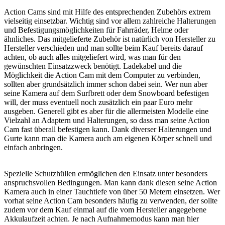
Action Cams sind mit Hilfe des entsprechenden Zubehörs extrem
vielseitig einsetzbar. Wichtig sind vor allem zahlreiche Halterungen
und Befestigungsmöglichkeiten für Fahrräder, Helme oder
ähnliches. Das mitgelieferte Zubehör ist natürlich von Hersteller zu
Hersteller verschieden und man sollte beim Kauf bereits darauf
achten, ob auch alles mitgeliefert wird, was man für den
gewünschten Einsatzzweck benötigt. Ladekabel und die
Möglichkeit die Action Cam mit dem Computer zu verbinden,
sollten aber grundsätzlich immer schon dabei sein. Wer nun aber
seine Kamera auf dem Surfbrett oder dem Snowboard befestigen
will, der muss eventuell noch zusätzlich ein paar Euro mehr
ausgeben. Generell gibt es aber für die allermeisten Modelle eine
Vielzahl an Adaptern und Halterungen, so dass man seine Action
Cam fast überall befestigen kann. Dank diverser Halterungen und
Gurte kann man die Kamera auch am eigenen Körper schnell und
einfach anbringen.
Spezielle Schutzhüllen ermöglichen den Einsatz unter besonders
anspruchsvollen Bedingungen. Man kann dank diesen seine Action
Kamera auch in einer Tauchtiefe von über 50 Metern einsetzen. Wer
vorhat seine Action Cam besonders häufig zu verwenden, der sollte
zudem vor dem Kauf einmal auf die vom Hersteller angegebene
Akkulaufzeit achten. Je nach Aufnahmemodus kann man hier