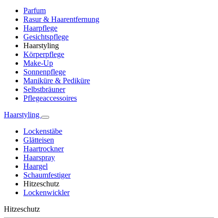
Parfum
Rasur & Haarentfernung
Haarpflege
Gesichtspflege
Haarstyling
Körperpflege
Make-Up
Sonnenpflege
Maniküre & Pediküre
Selbstbräuner
Pflegeaccessoires
Haarstyling
Lockenstäbe
Glätteisen
Haartrockner
Haarspray
Haargel
Schaumfestiger
Hitzeschutz
Lockenwickler
Hitzeschutz