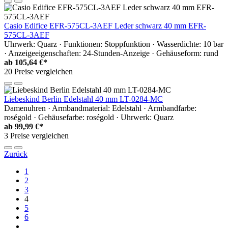
Casio Edifice EFR-575CL-3AEF Leder schwarz 40 mm EFR-
575CL-3AEF
Uhrwerk: Quarz · Funktionen: Stoppfunktion · Wasserdichte: 10 bar
· Anzeigeeigenschaften: 24-Stunden-Anzeige · Gehäuseform: rund
ab
105,64 €*
20 Preise vergleichen
Liebeskind Berlin Edelstahl 40 mm LT-0284-MC
Damenuhren · Armbandmaterial: Edelstahl · Armbandfarbe:
roségold · Gehäusefarbe: roségold · Uhrwerk: Quarz
ab
99,99 €*
3 Preise vergleichen
Zurück
1
2
3
4
5
6
...