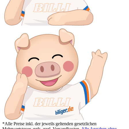
*Alle Preise inkl. der jeweils geltenden gesetzlichen
Mehrwertsteuer, ggfs. zzgl. Versandkosten.
Alle Angaben ohne