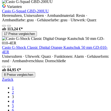
Varianten
Casio G-Squad GBD-200UU
Herrenuhren, Unisexuhren · Armbandmaterial: Resin ·
Armbandfarbe: grau · Gehäusefarbe: grau · Uhrwerk: Quarz
ab
113,24 €*
17 Preise vergleichen
Casio G-Shock Classic Digital Orange Kautschuk 50 mm GD-010-
4ER
Unisexuhren · Uhrwerk: Quarz · Funktionen: Alarm · Gehäuseform:
rund · Armbandverschluss: Dornschließe
ab
84,95 €*
8 Preise vergleichen
Zurück
1
2
3
4
5
6