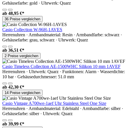
Gehäusefarbe: gold · Uhrwerk: Quarz
ab
48,95 €*
36 Preise vergleichen
Casio Collection W-96H-1AVES
Herrenuhren · Armbandmaterial: Resin · Armbandfarbe: schwarz ·
Gehäusefarbe: grau, schwarz · Uhrwerk: Quarz
ab
36,51 €*
2 Preise vergleichen
Casio Timeless Collection AE-1500WHC Silikon 10 mm 1AVEF
Herrenuhren · Uhrwerk: Quarz · Funktionen: Alarm · Wasserdichte:
10 bar · Gehäusedurchmesser: 51.0 mm
ab
42,30 €*
14 Preise vergleichen
Casio Vintage A700we-1aef Uhr Stainless Steel One Size
Herrenuhren · Armbandmaterial: Edelstahl · Armbandfarbe: silber ·
Gehäusefarbe: silber · Uhrwerk: Quarz
ab
39,99 €*