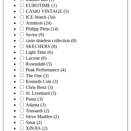
EUROTIME
(1)
CASIO VINTAGE
(5)
ICE-Watch
(34)
Armitron
(24)
Philipp Plein
(14)
Sector
(9)
casio timeless collection
(8)
SKECHERS
(8)
Light Time
(6)
Lacoste
(6)
Rosendahl
(5)
Peak Performance
(4)
The One
(3)
Kenneth Cole
(3)
Chris Benz
(3)
St. Leonhard
(3)
Puma
(3)
Atlanta
(3)
Trussardi
(2)
Steve Madden
(2)
Sinar
(2)
XINJIA
(2)