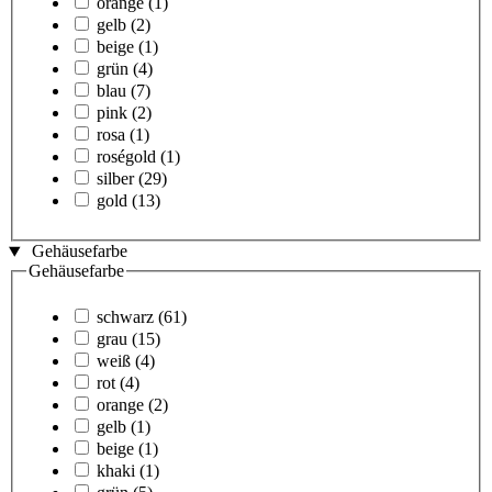
orange
(1)
gelb
(2)
beige
(1)
grün
(4)
blau
(7)
pink
(2)
rosa
(1)
roségold
(1)
silber
(29)
gold
(13)
Gehäusefarbe
Gehäusefarbe
schwarz
(61)
grau
(15)
weiß
(4)
rot
(4)
orange
(2)
gelb
(1)
beige
(1)
khaki
(1)