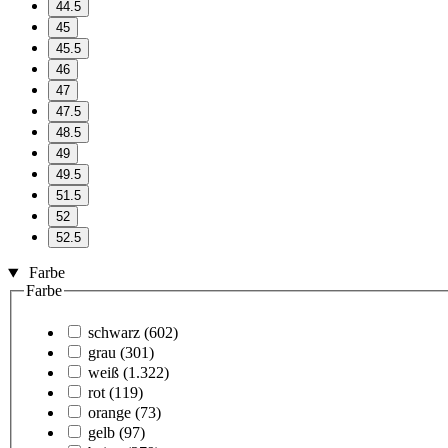
44.5
45
45.5
46
47
47.5
48.5
49
49.5
51.5
52
52.5
Farbe
Farbe
schwarz
(602)
grau
(301)
weiß
(1.322)
rot
(119)
orange
(73)
gelb
(97)