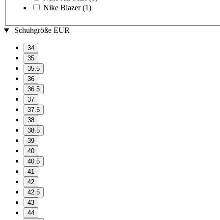
Nike Blazer
(1)
Schuhgröße EUR
34
35
35.5
36
36.5
37
37.5
38
38.5
39
40
40.5
41
42
42.5
43
44