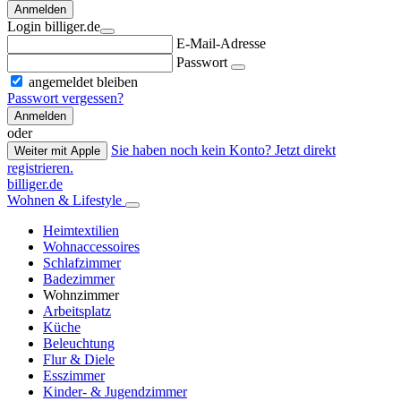
Anmelden
Login billiger.de
E-Mail-Adresse
Passwort
angemeldet bleiben
Passwort vergessen?
Anmelden
oder
Sie haben noch kein Konto? Jetzt direkt
Weiter mit Apple
registrieren.
billiger.de
Wohnen & Lifestyle
Heimtextilien
Wohnaccessoires
Schlafzimmer
Badezimmer
Wohnzimmer
Arbeitsplatz
Küche
Beleuchtung
Flur & Diele
Esszimmer
Kinder- & Jugendzimmer